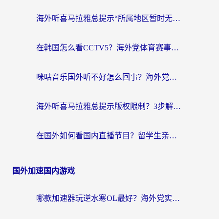
海外听喜马拉雅总提示“所属地区暂时无版权”？这个限制解除方法亲测有效！
在韩国怎么看CCTV5？海外党体育赛事+中文解说观看终极指南
咪咕音乐国外听不好怎么回事？海外党听歌自由的终极解决方案来了
海外听喜马拉雅总提示版权限制？3步解决+2个音乐平台问题全攻略
在国外如何看国内直播节目？留学生亲测有效的追剧加速指南
国外加速国内游戏
哪款加速器玩逆水寒OL最好？海外党实测后的终极选择指南