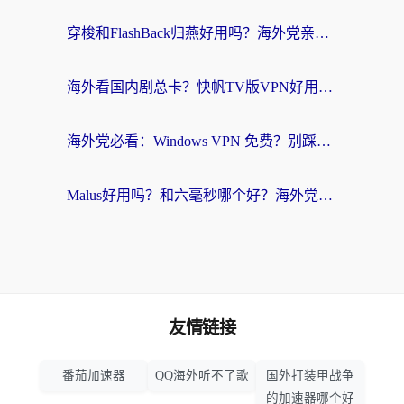
穿梭和FlashBack归燕好用吗？海外党亲测3款热门回国加速器，教你选对不踩坑
海外看国内剧总卡？快帆TV版VPN好用吗？和快滚VPN对比哪个回国效果更好？
海外党必看：Windows VPN 免费？别踩坑！教你选对好用的国内加速器无缝回国
Malus好用吗？和六毫秒哪个好？海外党选回国加速器的避坑指南
友情链接
番茄加速器
QQ海外听不了歌
国外打装甲战争
的加速器哪个好