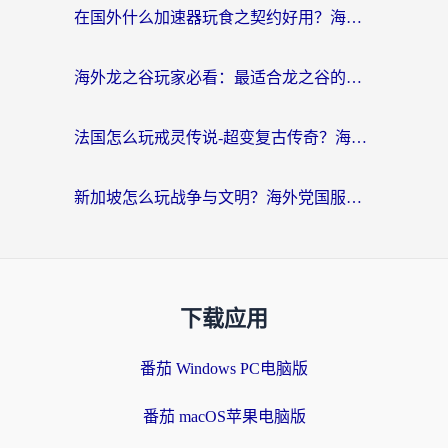
在国外什么加速器玩食之契约好用？海外党亲测有效的国服游戏加速指南
海外龙之谷玩家必看：最适合龙之谷的加速器，解决延迟卡顿还能畅玩幻书启示录和梦幻西游？
法国怎么玩戒灵传说-超变复古传奇？海外玩家国服游戏加速终极指南
新加坡怎么玩战争与文明？海外党国服游戏加速器终极避坑指南
下载应用
番茄 Windows PC电脑版
番茄 macOS苹果电脑版