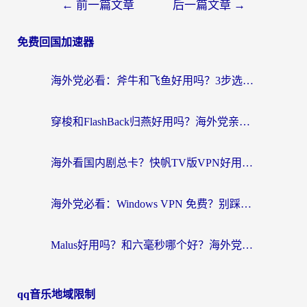
←
前一篇文章
后一篇文章
→
免费回国加速器
海外党必看：斧牛和飞鱼好用吗？3步选对回国加速器，无缝刷剧玩国服
穿梭和FlashBack归燕好用吗？海外党亲测3款热门回国加速器，教你选对不踩坑
海外看国内剧总卡？快帆TV版VPN好用吗？和快滚VPN对比哪个回国效果更好？
海外党必看：Windows VPN 免费？别踩坑！教你选对好用的国内加速器无缝回国
Malus好用吗？和六毫秒哪个好？海外党选回国加速器的避坑指南
qq音乐地域限制