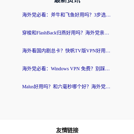
最新资讯
海外党必看：斧牛和飞鱼好用吗？3步选对回国加速器，无缝刷剧玩国服
穿梭和FlashBack归燕好用吗？海外党亲测3款热门回国加速器，教你选对不踩坑
海外看国内剧总卡？快帆TV版VPN好用吗？和快滚VPN对比哪个回国效果更好？
海外党必看：Windows VPN 免费？别踩坑！教你选对好用的国内加速器无缝回国
Malus好用吗？和六毫秒哪个好？海外党选回国加速器的避坑指南
友情链接