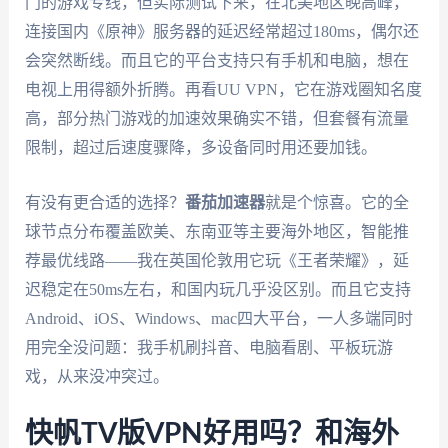
门的游戏专线，但实际测试下来，在北美地区晚高峰，
连接国内《原神》服务器的延迟经常超过180ms，偶尔还
会突然断线。而且它的平台支持只有手机和电脑，想在
电视上用得额外折腾。再看UU VPN，它在游戏圈知名度
高，部分热门游戏的加速效果确实不错，但套餐有流量
限制，超过后速度骤降，多设备同时用还要加钱。
有没有更合适的选择？
番茄加速器
就是个惊喜。它的全
球节点分布覆盖欧美、东南亚等主要海外地区，智能推
荐最优线路——我在英国伦敦用它玩《王者荣耀》，延
迟稳定在50ms左右，和国内玩几乎没区别。而且它支持
Android、iOS、Windows、mac四大平台，一人多端同时
用完全没问题：我手机刷抖音、电脑看剧、平板玩游
戏，从来没冲突过。
快帆TV版VPN好用吗？和海外