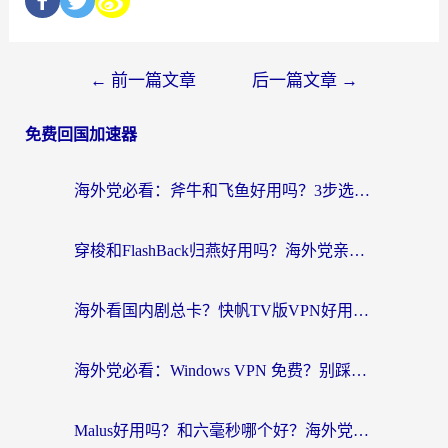
←
前一篇文章
后一篇文章
→
免费回国加速器
海外党必看：斧牛和飞鱼好用吗？3步选对回国加速器，无缝刷剧玩国服
穿梭和FlashBack归燕好用吗？海外党亲测3款热门回国加速器，教你选对不踩坑
海外看国内剧总卡？快帆TV版VPN好用吗？和快滚VPN对比哪个回国效果更好？
海外党必看：Windows VPN 免费？别踩坑！教你选对好用的国内加速器无缝回国
Malus好用吗？和六毫秒哪个好？海外党选回国加速器的避坑指南