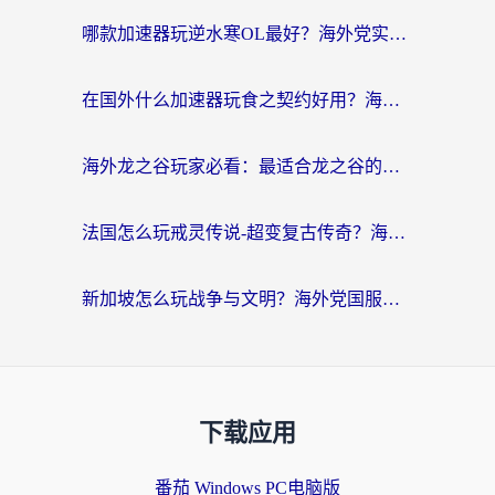
哪款加速器玩逆水寒OL最好？海外党实测后的终极选择指南
在国外什么加速器玩食之契约好用？海外党亲测有效的国服游戏加速指南
海外龙之谷玩家必看：最适合龙之谷的加速器，解决延迟卡顿还能畅玩幻书启示录和梦幻西游？
法国怎么玩戒灵传说-超变复古传奇？海外玩家国服游戏加速终极指南
新加坡怎么玩战争与文明？海外党国服游戏加速器终极避坑指南
下载应用
番茄 Windows PC电脑版