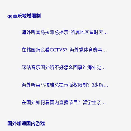
qq音乐地域限制
海外听喜马拉雅总提示“所属地区暂时无版权”？这个限制解除方法亲测有效！
在韩国怎么看CCTV5？海外党体育赛事+中文解说观看终极指南
咪咕音乐国外听不好怎么回事？海外党听歌自由的终极解决方案来了
海外听喜马拉雅总提示版权限制？3步解决+2个音乐平台问题全攻略
在国外如何看国内直播节目？留学生亲测有效的追剧加速指南
国外加速国内游戏