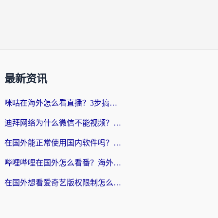
最新资讯
咪咕在海外怎么看直播？3步搞定地域限制，还能畅看腾讯视频与国内热剧
迪拜网络为什么微信不能视频？海外党必看的回国加速全攻略
在国外能正常使用国内软件吗？海外党亲测有效的无缝访问指南
哔哩哔哩在国外怎么看番？海外党追剧看片的终极解决方案
在国外想看爱奇艺版权限制怎么办？海外华人必看的追剧自由指南