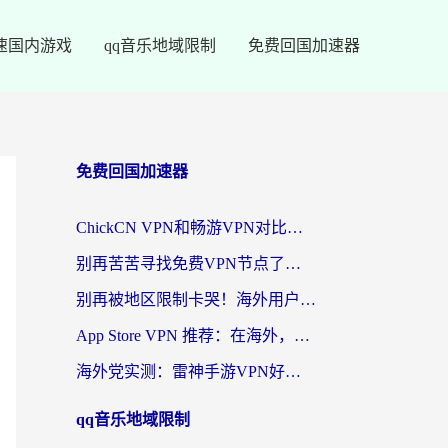
速国内游戏
qq音乐地域限制
免费回国加速器
免费回国加速器
ChickCN VPN和畅游VPN对比哪个回国效果更好？海外党必看的回国加速器选择指南
别再苦苦寻找免费VPN节点了，这才是海外访问国内资源的正确姿势
别再被地区限制卡哭！海外用户vpn中国下载全攻略，无缝刷剧办公社交
App Store VPN 推荐：在海外，如何找回那扇回家的“任意门”？
海外党实测：雷神手游VPN好用吗？和闪电VPN对比哪个回国效果更好？附小众工具深度测评
qq音乐地域限制