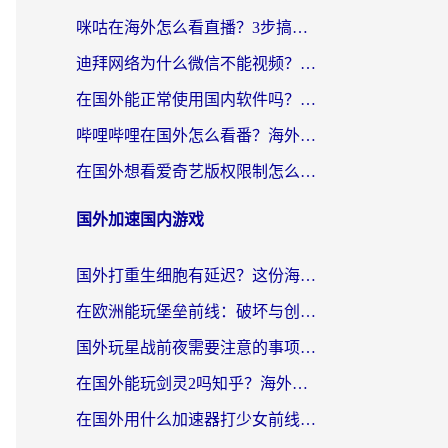
咪咕在海外怎么看直播？3步搞定地域限制，还能畅看腾讯视频与国内热剧
迪拜网络为什么微信不能视频？海外党必看的回国加速全攻略
在国外能正常使用国内软件吗？海外党亲测有效的无缝访问指南
哔哩哔哩在国外怎么看番？海外党追剧看片的终极解决方案
在国外想看爱奇艺版权限制怎么办？海外华人必看的追剧自由指南
国外加速国内游戏
国外打重生细胞有延迟？这份海外畅玩国服游戏加速器终极指南请收好
在欧洲能玩堡垒前线：破坏与创造吗？海外党国服游戏不卡顿的秘密
国外玩星战前夜需要注意的事项：一份来自老玩家的网络生存指南
在国外能玩剑灵2吗知乎？海外党亲测有效的国服游戏加速指南
在国外用什么加速器打少女前线：云图计划不卡？一个老玩家的掏心分享