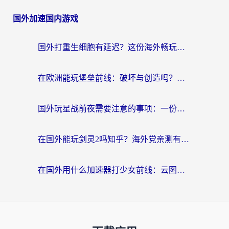
国外加速国内游戏
国外打重生细胞有延迟？这份海外畅玩国服游戏加速器终极指南请收好
在欧洲能玩堡垒前线：破坏与创造吗？海外党国服游戏不卡顿的秘密
国外玩星战前夜需要注意的事项：一份来自老玩家的网络生存指南
在国外能玩剑灵2吗知乎？海外党亲测有效的国服游戏加速指南
在国外用什么加速器打少女前线：云图计划不卡？一个老玩家的掏心分享