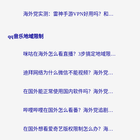
海外党实测：雷神手游VPN好用吗？和闪电VPN对比哪个回国效果更好？附小众工具深度测评
qq音乐地域限制
咪咕在海外怎么看直播？3步搞定地域限制，还能畅看腾讯视频与国内热剧
迪拜网络为什么微信不能视频？海外党必看的回国加速全攻略
在国外能正常使用国内软件吗？海外党亲测有效的无缝访问指南
哔哩哔哩在国外怎么看番？海外党追剧看片的终极解决方案
在国外想看爱奇艺版权限制怎么办？海外华人必看的追剧自由指南