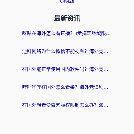
联系我们
最新资讯
咪咕在海外怎么看直播？3步搞定地域限制，还能畅看腾讯视频与国内热剧
迪拜网络为什么微信不能视频？海外党必看的回国加速全攻略
在国外能正常使用国内软件吗？海外党亲测有效的无缝访问指南
哔哩哔哩在国外怎么看番？海外党追剧看片的终极解决方案
在国外想看爱奇艺版权限制怎么办？海外华人必看的追剧自由指南