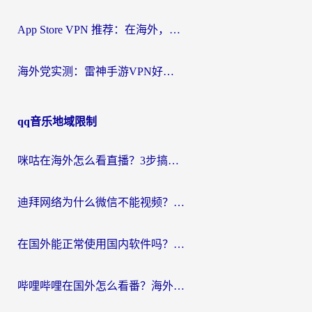
App Store VPN 推荐：在海外，如何找回那扇回家的“任意门”？
海外党实测：雷神手游VPN好用吗？和闪电VPN对比哪个回国效果更好？附小众工具深度测评
qq音乐地域限制
咪咕在海外怎么看直播？3步搞定地域限制，还能畅看腾讯视频与国内热剧
迪拜网络为什么微信不能视频？海外党必看的回国加速全攻略
在国外能正常使用国内软件吗？海外党亲测有效的无缝访问指南
哔哩哔哩在国外怎么看番？海外党追剧看片的终极解决方案