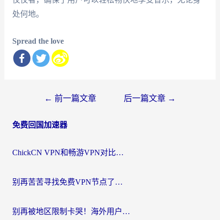
处何地。
Spread the love
文
←
前一篇文章
后一篇文章
→
章
免费回国加速器
导
航
ChickCN VPN和畅游VPN对比哪个回国效果更好？海外党必看的回国加速器选择指南
别再苦苦寻找免费VPN节点了，这才是海外访问国内资源的正确姿势
别再被地区限制卡哭！海外用户vpn中国下载全攻略，无缝刷剧办公社交