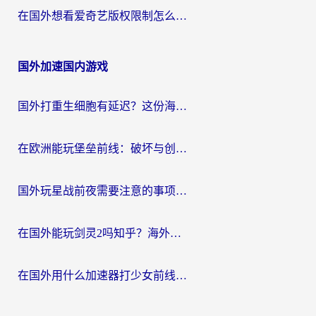
在国外想看爱奇艺版权限制怎么办？海外华人必看的追剧自由指南
国外加速国内游戏
国外打重生细胞有延迟？这份海外畅玩国服游戏加速器终极指南请收好
在欧洲能玩堡垒前线：破坏与创造吗？海外党国服游戏不卡顿的秘密
国外玩星战前夜需要注意的事项：一份来自老玩家的网络生存指南
在国外能玩剑灵2吗知乎？海外党亲测有效的国服游戏加速指南
在国外用什么加速器打少女前线：云图计划不卡？一个老玩家的掏心分享