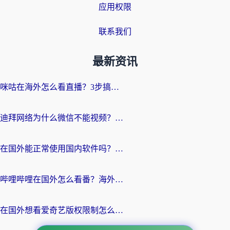
应用权限
联系我们
最新资讯
咪咕在海外怎么看直播？3步搞定地域限制，还能畅看腾讯视频与国内热剧
迪拜网络为什么微信不能视频？海外党必看的回国加速全攻略
在国外能正常使用国内软件吗？海外党亲测有效的无缝访问指南
哔哩哔哩在国外怎么看番？海外党追剧看片的终极解决方案
在国外想看爱奇艺版权限制怎么办？海外华人必看的追剧自由指南