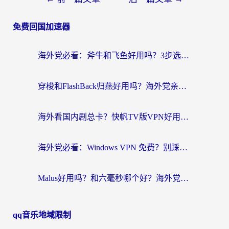
免费回国加速器
海外党必看：斧牛和飞鱼好用吗？3步选对回国加速器，无缝刷剧玩国服
穿梭和FlashBack归燕好用吗？海外党亲测3款热门回国加速器，教你选对不踩坑
海外看国内剧总卡？快帆TV版VPN好用吗？和快滚VPN对比哪个回国效果更好？
海外党必看：Windows VPN 免费？别踩坑！教你选对好用的国内加速器无缝回国
Malus好用吗？和六毫秒哪个好？海外党选回国加速器的避坑指南
qq音乐地域限制