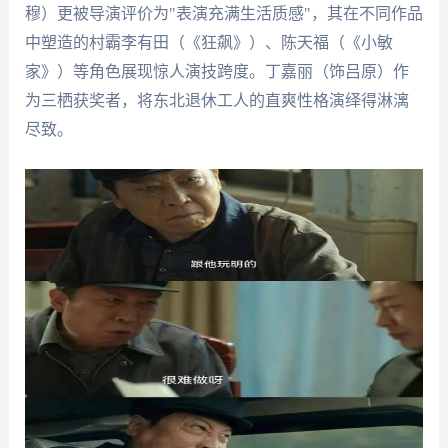
穆）更被导演评价为"表演充满生活质感"，其在不同作品
中塑造的村霸李有田（《狂飙》）、陈天福（《小敏
家》）等角色展现惊人演技跨度。丁嘉丽（饰吕原）作
为三栖获奖者，将东北退休工人的直爽性格演绎得淋漓
尽致。