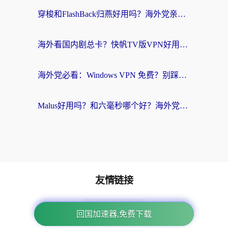
穿梭和FlashBack归燕好用吗？海外党亲测3款热门回国加速器，教你选对不踩坑
海外看国内剧总卡？快帆TV版VPN好用吗？和快滚VPN对比哪个回国效果更好？
海外党必看：Windows VPN 免费？别踩坑！教你选对好用的国内加速器无缝回国
Malus好用吗？和六毫秒哪个好？海外党选回国加速器的避坑指南
友情链接
番茄加速器
下载App免费加速回国
回国加速器,免费下载