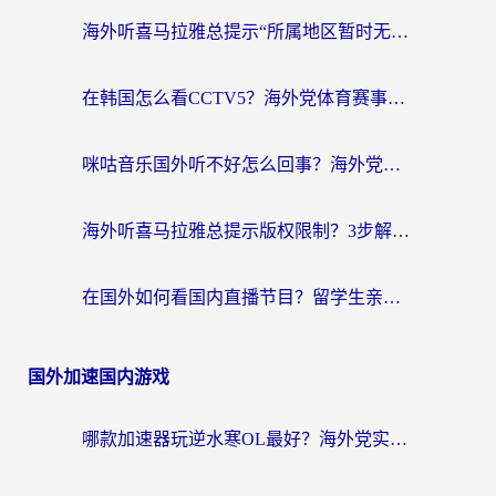
海外听喜马拉雅总提示“所属地区暂时无版权”？这个限制解除方法亲测有效！
在韩国怎么看CCTV5？海外党体育赛事+中文解说观看终极指南
咪咕音乐国外听不好怎么回事？海外党听歌自由的终极解决方案来了
海外听喜马拉雅总提示版权限制？3步解决+2个音乐平台问题全攻略
在国外如何看国内直播节目？留学生亲测有效的追剧加速指南
国外加速国内游戏
哪款加速器玩逆水寒OL最好？海外党实测后的终极选择指南