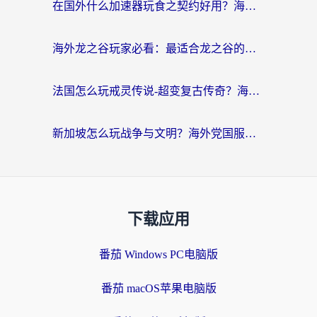
在国外什么加速器玩食之契约好用？海外党亲测有效的国服游戏加速指南
海外龙之谷玩家必看：最适合龙之谷的加速器，解决延迟卡顿还能畅玩幻书启示录和梦幻西游？
法国怎么玩戒灵传说-超变复古传奇？海外玩家国服游戏加速终极指南
新加坡怎么玩战争与文明？海外党国服游戏加速器终极避坑指南
下载应用
番茄 Windows PC电脑版
番茄 macOS苹果电脑版