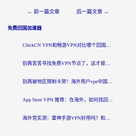
←
前一篇文章
后一篇文章
→
免费回国加速器
ChickCN VPN和畅游VPN对比哪个回国效果更好？海外党必看的回国加速器选择指南
别再苦苦寻找免费VPN节点了，这才是海外访问国内资源的正确姿势
别再被地区限制卡哭！海外用户vpn中国下载全攻略，无缝刷剧办公社交
App Store VPN 推荐：在海外，如何找回那扇回家的“任意门”？
海外党实测：雷神手游VPN好用吗？和闪电VPN对比哪个回国效果更好？附小众工具深度测评