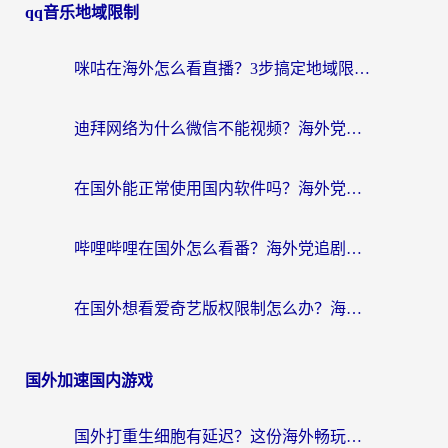
qq音乐地域限制
咪咕在海外怎么看直播？3步搞定地域限制，还能畅看腾讯视频与国内热剧
迪拜网络为什么微信不能视频？海外党必看的回国加速全攻略
在国外能正常使用国内软件吗？海外党亲测有效的无缝访问指南
哔哩哔哩在国外怎么看番？海外党追剧看片的终极解决方案
在国外想看爱奇艺版权限制怎么办？海外华人必看的追剧自由指南
国外加速国内游戏
国外打重生细胞有延迟？这份海外畅玩国服游戏加速器终极指南请收好