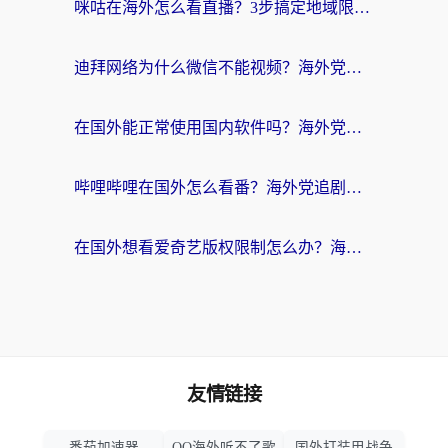
咪咕在海外怎么看直播？3步搞定地域限制，还能畅看腾讯视频与国内热剧
迪拜网络为什么微信不能视频？海外党必看的回国加速全攻略
在国外能正常使用国内软件吗？海外党亲测有效的无缝访问指南
哔哩哔哩在国外怎么看番？海外党追剧看片的终极解决方案
在国外想看爱奇艺版权限制怎么办？海外华人必看的追剧自由指南
友情链接
番茄加速器
QQ海外听不了歌
国外打装甲战争