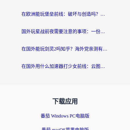
在欧洲能玩堡垒前线：破坏与创造吗？海外党国服游戏不卡顿的秘密
国外玩星战前夜需要注意的事项：一份来自老玩家的网络生存指南
在国外能玩剑灵2吗知乎？海外党亲测有效的国服游戏加速指南
在国外用什么加速器打少女前线：云图计划不卡？一个老玩家的掏心分享
下载应用
番茄 Windows PC电脑版
番茄 macOS苹果电脑版