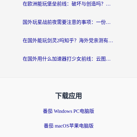
在欧洲能玩堡垒前线：破坏与创造吗？海外党国服游戏不卡顿的秘密
国外玩星战前夜需要注意的事项：一份来自老玩家的网络生存指南
在国外能玩剑灵2吗知乎？海外党亲测有效的国服游戏加速指南
在国外用什么加速器打少女前线：云图计划不卡？一个老玩家的掏心分享
下载应用
番茄 Windows PC电脑版
番茄 macOS苹果电脑版