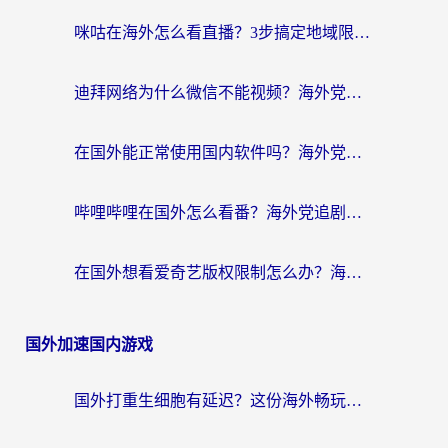
咪咕在海外怎么看直播？3步搞定地域限制，还能畅看腾讯视频与国内热剧
迪拜网络为什么微信不能视频？海外党必看的回国加速全攻略
在国外能正常使用国内软件吗？海外党亲测有效的无缝访问指南
哔哩哔哩在国外怎么看番？海外党追剧看片的终极解决方案
在国外想看爱奇艺版权限制怎么办？海外华人必看的追剧自由指南
国外加速国内游戏
国外打重生细胞有延迟？这份海外畅玩国服游戏加速器终极指南请收好