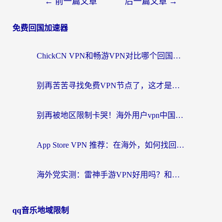
←
前一篇文章
后一篇文章
→
免费回国加速器
ChickCN VPN和畅游VPN对比哪个回国效果更好？海外党必看的回国加速器选择指南
别再苦苦寻找免费VPN节点了，这才是海外访问国内资源的正确姿势
别再被地区限制卡哭！海外用户vpn中国下载全攻略，无缝刷剧办公社交
App Store VPN 推荐：在海外，如何找回那扇回家的“任意门”？
海外党实测：雷神手游VPN好用吗？和闪电VPN对比哪个回国效果更好？附小众工具深度测评
qq音乐地域限制