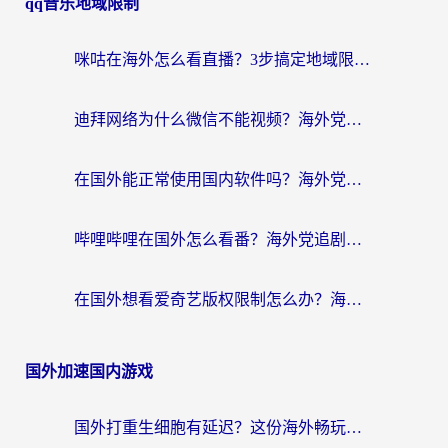
qq音乐地域限制
咪咕在海外怎么看直播？3步搞定地域限制，还能畅看腾讯视频与国内热剧
迪拜网络为什么微信不能视频？海外党必看的回国加速全攻略
在国外能正常使用国内软件吗？海外党亲测有效的无缝访问指南
哔哩哔哩在国外怎么看番？海外党追剧看片的终极解决方案
在国外想看爱奇艺版权限制怎么办？海外华人必看的追剧自由指南
国外加速国内游戏
国外打重生细胞有延迟？这份海外畅玩国服游戏加速器终极指南请收好