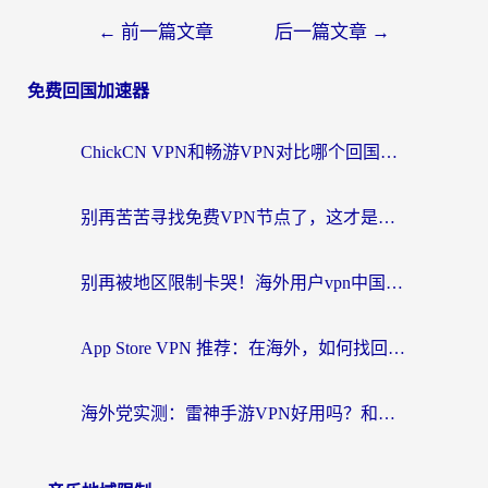
←
前一篇文章
后一篇文章
→
免费回国加速器
ChickCN VPN和畅游VPN对比哪个回国效果更好？海外党必看的回国加速器选择指南
别再苦苦寻找免费VPN节点了，这才是海外访问国内资源的正确姿势
别再被地区限制卡哭！海外用户vpn中国下载全攻略，无缝刷剧办公社交
App Store VPN 推荐：在海外，如何找回那扇回家的“任意门”？
海外党实测：雷神手游VPN好用吗？和闪电VPN对比哪个回国效果更好？附小众工具深度测评