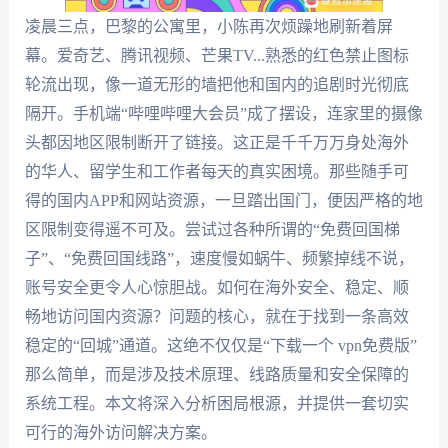
凌晨三点，巴黎的公寓里，小陈再次烦躁地刷新着屏
幕。爱奇艺、腾讯视频、芒果TV...熟悉的红色禁止图标
轮流出现，像一道无形的墙把他和国内的追剧时光彻底
隔开。手机端“哔哩哔哩大会员”成了摆设，连家里的摄像
头都因地区限制断开了链接。这正是千千万万身处海外
的华人、留学生和工作者每天的真实困境。那些随手可
得的国内APP和网站资源，一旦踏出国门，便因严格的地
区限制变得遥不可及。尝试过各种所谓的“免费回国梯
子”、“免费回国线路”，速度慢如蜗牛、频繁掉线不说，
账号安全更令人心惊胆战。如何在海外安全、稳定、顺
畅地访问国内资源？问题的核心，就在于找到一条高效
稳定的“回城”通道。这绝不仅仅是“下载一个 vpn免费版”
那么简单，而是涉及技术原理、线路质量和安全保障的
系统工程。本文将深入分析困局根源，并提供一套切实
可行的海外访问解决方案。