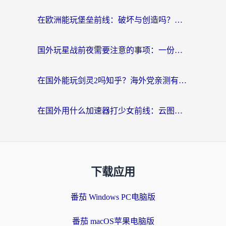
在欧洲能玩堡垒前线：破坏与创造吗？海外党国服游戏不卡顿的秘密
国外玩星战前夜需要注意的事项：一份来自老玩家的网络生存指南
在国外能玩剑灵2吗知乎？海外党亲测有效的国服游戏加速指南
在国外用什么加速器打少女前线：云图计划不卡？一个老玩家的掏心分享
下载应用
番茄 Windows PC电脑版
番茄 macOS苹果电脑版