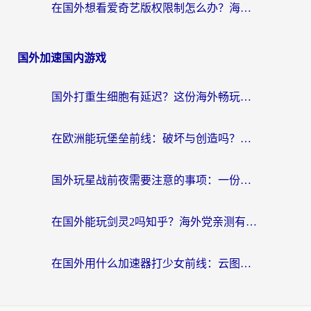
在国外想看爱奇艺版权限制怎么办？海外华人必看的追剧自由指南
国外加速国内游戏
国外打重生细胞有延迟？这份海外畅玩国服游戏加速器终极指南请收好
在欧洲能玩堡垒前线：破坏与创造吗？海外党国服游戏不卡顿的秘密
国外玩星战前夜需要注意的事项：一份来自老玩家的网络生存指南
在国外能玩剑灵2吗知乎？海外党亲测有效的国服游戏加速指南
在国外用什么加速器打少女前线：云图计划不卡？一个老玩家的掏心分享