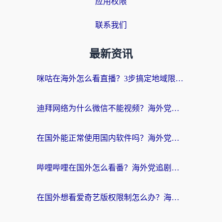
应用权限
联系我们
最新资讯
咪咕在海外怎么看直播？3步搞定地域限制，还能畅看腾讯视频与国内热剧
迪拜网络为什么微信不能视频？海外党必看的回国加速全攻略
在国外能正常使用国内软件吗？海外党亲测有效的无缝访问指南
哔哩哔哩在国外怎么看番？海外党追剧看片的终极解决方案
在国外想看爱奇艺版权限制怎么办？海外华人必看的追剧自由指南