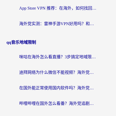
App Store VPN 推荐：在海外，如何找回那扇回家的“任意门”？
海外党实测：雷神手游VPN好用吗？和闪电VPN对比哪个回国效果更好？附小众工具深度测评
qq音乐地域限制
咪咕在海外怎么看直播？3步搞定地域限制，还能畅看腾讯视频与国内热剧
迪拜网络为什么微信不能视频？海外党必看的回国加速全攻略
在国外能正常使用国内软件吗？海外党亲测有效的无缝访问指南
哔哩哔哩在国外怎么看番？海外党追剧看片的终极解决方案