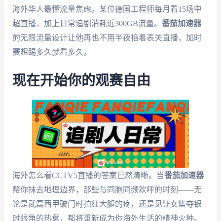
海外华人最懂流量焦虑。某位德国工程师每月看15场中
超直播，加上日常追剧消耗近300GB流量。
番茄加速器
的无限流量设计让他再也不用半夜掐着表关直播，加时
赛想踢多久就看多久。
现在开始你的观赛自由
海外怎么看CCTV5直播的答案已然清晰。当
番茄加速器
帮你抹去地理边界，那些与同胞同频欢呼的时刻——无
论是武磊西甲破门时拍红大腿的疼，还是见证女篮夺银
时眼角的热意，都将重新成为你海外生活的精神火种。