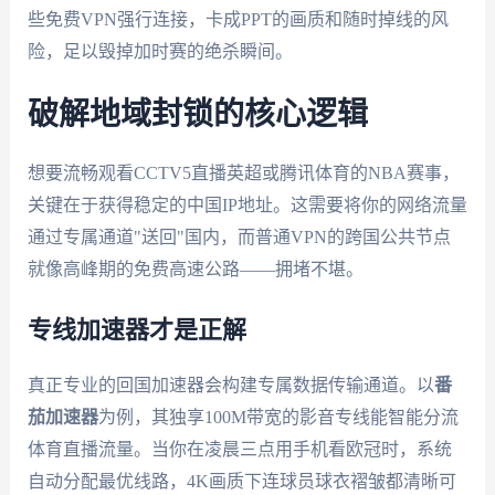
些免费VPN强行连接，卡成PPT的画质和随时掉线的风
险，足以毁掉加时赛的绝杀瞬间。
破解地域封锁的核心逻辑
想要流畅观看CCTV5直播英超或腾讯体育的NBA赛事，
关键在于获得稳定的中国IP地址。这需要将你的网络流量
通过专属通道"送回"国内，而普通VPN的跨国公共节点
就像高峰期的免费高速公路——拥堵不堪。
专线加速器才是正解
真正专业的回国加速器会构建专属数据传输通道。以
番
茄加速器
为例，其独享100M带宽的影音专线能智能分流
体育直播流量。当你在凌晨三点用手机看欧冠时，系统
自动分配最优线路，4K画质下连球员球衣褶皱都清晰可