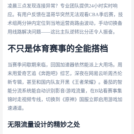
凌晨三点发现连接异常？专业团队提供24小时实时响
应。有用户反馈在温哥华突然无法观看CBA季后赛，技
术组两分钟内定位到当地运营商路由波动，手动切换备
用线路解决问题——这比主队逆转比分还令人振奋。
不只是体育赛事的全能搭档
当赛季间歇期来临，回国加速器依然能派上大用场。周
末用爱奇艺追《奔跑吧》综艺，深夜在网易云听周杰伦
新专辑，甚至和国内队友开黑《王者荣耀》。番茄的智
能分流系统能自动识别影音/游戏流量，在B站看赛事集
锦时走视频专线，切换到《原神》国服立即启用游戏加
速通道。
无限流量设计的精妙之处