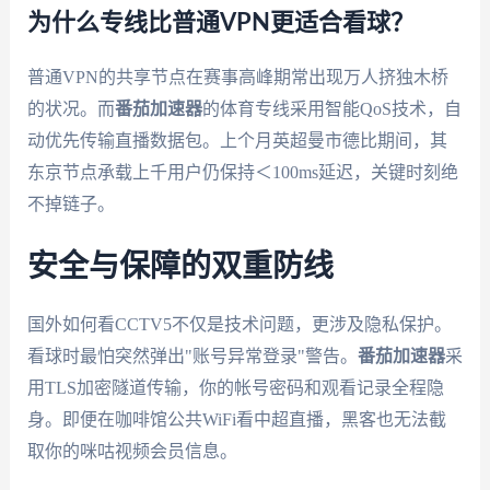
为什么专线比普通VPN更适合看球？
普通VPN的共享节点在赛事高峰期常出现万人挤独木桥
的状况。而
番茄加速器
的体育专线采用智能QoS技术，自
动优先传输直播数据包。上个月英超曼市德比期间，其
东京节点承载上千用户仍保持＜100ms延迟，关键时刻绝
不掉链子。
安全与保障的双重防线
国外如何看CCTV5不仅是技术问题，更涉及隐私保护。
看球时最怕突然弹出"账号异常登录"警告。
番茄加速器
采
用TLS加密隧道传输，你的帐号密码和观看记录全程隐
身。即便在咖啡馆公共WiFi看中超直播，黑客也无法截
取你的咪咕视频会员信息。