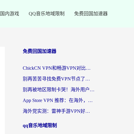
国内游戏
QQ音乐地域限制
免费回国加速器
免费回国加速器
ChickCN VPN和畅游VPN对比哪个回国效果更好？海外党必看的回国加速器选择指南
别再苦苦寻找免费VPN节点了，这才是海外访问国内资源的正确姿势
别再被地区限制卡哭！海外用户vpn中国下载全攻略，无缝刷剧办公社交
App Store VPN 推荐：在海外，如何找回那扇回家的“任意门”？
海外党实测：雷神手游VPN好用吗？和闪电VPN对比哪个回国效果更好？附小众工具深度测评
qq音乐地域限制