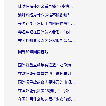
咪咕在海外怎么看直播？3步搞定地域限制，还能畅看腾讯视频与国内热剧
迪拜网络为什么微信不能视频？海外党必看的回国加速全攻略
在国外能正常使用国内软件吗？海外党亲测有效的无缝访问指南
哔哩哔哩在国外怎么看番？海外党追剧看片的终极解决方案
在国外想看爱奇艺版权限制怎么办？海外华人必看的追剧自由指南
国外加速国内游戏
国外打重生细胞有延迟？这份海外畅玩国服游戏加速器终极指南请收好
在欧洲能玩堡垒前线：破坏与创造吗？海外党国服游戏不卡顿的秘密
国外玩星战前夜需要注意的事项：一份来自老玩家的网络生存指南
在国外能玩剑灵2吗知乎？海外党亲测有效的国服游戏加速指南
在国外用什么加速器打少女前线：云图计划不卡？一个老玩家的掏心分享