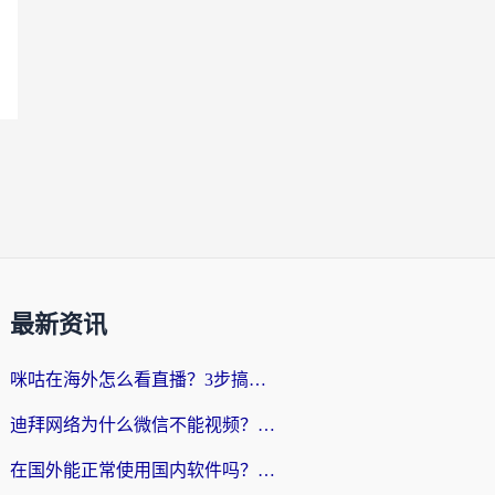
最新资讯
咪咕在海外怎么看直播？3步搞定地域限制，还能畅看腾讯视频与国内热剧
迪拜网络为什么微信不能视频？海外党必看的回国加速全攻略
在国外能正常使用国内软件吗？海外党亲测有效的无缝访问指南