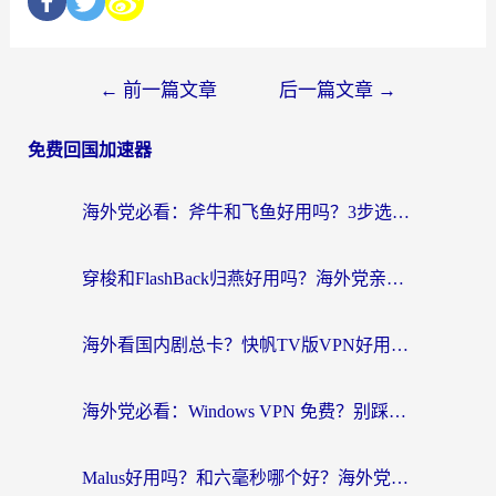
←
前一篇文章
后一篇文章
→
免费回国加速器
海外党必看：斧牛和飞鱼好用吗？3步选对回国加速器，无缝刷剧玩国服
穿梭和FlashBack归燕好用吗？海外党亲测3款热门回国加速器，教你选对不踩坑
海外看国内剧总卡？快帆TV版VPN好用吗？和快滚VPN对比哪个回国效果更好？
海外党必看：Windows VPN 免费？别踩坑！教你选对好用的国内加速器无缝回国
Malus好用吗？和六毫秒哪个好？海外党选回国加速器的避坑指南