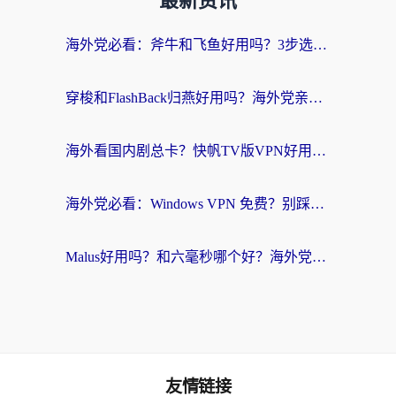
最新资讯
海外党必看：斧牛和飞鱼好用吗？3步选对回国加速器，无缝刷剧玩国服
穿梭和FlashBack归燕好用吗？海外党亲测3款热门回国加速器，教你选对不踩坑
海外看国内剧总卡？快帆TV版VPN好用吗？和快滚VPN对比哪个回国效果更好？
海外党必看：Windows VPN 免费？别踩坑！教你选对好用的国内加速器无缝回国
Malus好用吗？和六毫秒哪个好？海外党选回国加速器的避坑指南
友情链接