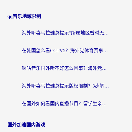
qq音乐地域限制
海外听喜马拉雅总提示“所属地区暂时无版权”？这个限制解除方法亲测有效！
在韩国怎么看CCTV5？海外党体育赛事+中文解说观看终极指南
咪咕音乐国外听不好怎么回事？海外党听歌自由的终极解决方案来了
海外听喜马拉雅总提示版权限制？3步解决+2个音乐平台问题全攻略
在国外如何看国内直播节目？留学生亲测有效的追剧加速指南
国外加速国内游戏