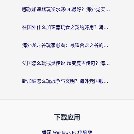
哪款加速器玩逆水寒OL最好？海外党实测后的终极选择指南
在国外什么加速器玩食之契约好用？海外党亲测有效的国服游戏加速指南
海外龙之谷玩家必看：最适合龙之谷的加速器，解决延迟卡顿还能畅玩幻书启示录和梦幻西游？
法国怎么玩戒灵传说-超变复古传奇？海外玩家国服游戏加速终极指南
新加坡怎么玩战争与文明？海外党国服游戏加速器终极避坑指南
下载应用
番茄 Windows PC电脑版