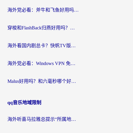
航
海外党必看：斧牛和飞鱼好用吗？3步选对回国加速器，无缝刷剧玩国服
穿梭和FlashBack归燕好用吗？海外党亲测3款热门回国加速器，教你选对不踩坑
海外看国内剧总卡？快帆TV版VPN好用吗？和快滚VPN对比哪个回国效果更好？
海外党必看：Windows VPN 免费？别踩坑！教你选对好用的国内加速器无缝回国
Malus好用吗？和六毫秒哪个好？海外党选回国加速器的避坑指南
qq音乐地域限制
海外听喜马拉雅总提示“所属地区暂时无版权”？这个限制解除方法亲测有效！