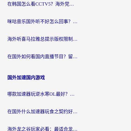
在韩国怎么看CCTV5？海外党体育赛事+中文解说观看终极指南
咪咕音乐国外听不好怎么回事？海外党听歌自由的终极解决方案来了
海外听喜马拉雅总提示版权限制？3步解决+2个音乐平台问题全攻略
在国外如何看国内直播节目？留学生亲测有效的追剧加速指南
国外加速国内游戏
哪款加速器玩逆水寒OL最好？海外党实测后的终极选择指南
在国外什么加速器玩食之契约好用？海外党亲测有效的国服游戏加速指南
海外龙之谷玩家必看：最适合龙之谷的加速器，解决延迟卡顿还能畅玩幻书启示录和梦幻西游？