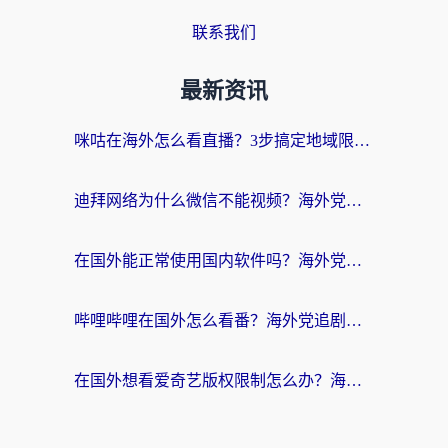
联系我们
最新资讯
咪咕在海外怎么看直播？3步搞定地域限制，还能畅看腾讯视频与国内热剧
迪拜网络为什么微信不能视频？海外党必看的回国加速全攻略
在国外能正常使用国内软件吗？海外党亲测有效的无缝访问指南
哔哩哔哩在国外怎么看番？海外党追剧看片的终极解决方案
在国外想看爱奇艺版权限制怎么办？海外华人必看的追剧自由指南