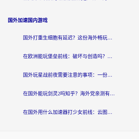
国外加速国内游戏
国外打重生细胞有延迟？这份海外畅玩国服游戏加速器终极指南请收好
在欧洲能玩堡垒前线：破坏与创造吗？海外党国服游戏不卡顿的秘密
国外玩星战前夜需要注意的事项：一份来自老玩家的网络生存指南
在国外能玩剑灵2吗知乎？海外党亲测有效的国服游戏加速指南
在国外用什么加速器打少女前线：云图计划不卡？一个老玩家的掏心分享