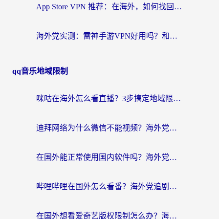
App Store VPN 推荐：在海外，如何找回那扇回家的“任意门”？
海外党实测：雷神手游VPN好用吗？和闪电VPN对比哪个回国效果更好？附小众工具深度测评
qq音乐地域限制
咪咕在海外怎么看直播？3步搞定地域限制，还能畅看腾讯视频与国内热剧
迪拜网络为什么微信不能视频？海外党必看的回国加速全攻略
在国外能正常使用国内软件吗？海外党亲测有效的无缝访问指南
哔哩哔哩在国外怎么看番？海外党追剧看片的终极解决方案
在国外想看爱奇艺版权限制怎么办？海外华人必看的追剧自由指南