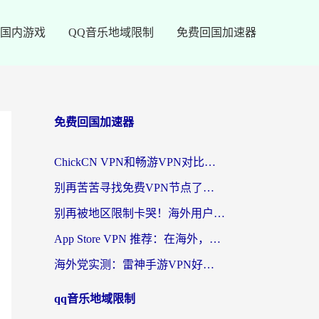
国内游戏
QQ音乐地域限制
免费回国加速器
免费回国加速器
ChickCN VPN和畅游VPN对比哪个回国效果更好？海外党必看的回国加速器选择指南
别再苦苦寻找免费VPN节点了，这才是海外访问国内资源的正确姿势
别再被地区限制卡哭！海外用户vpn中国下载全攻略，无缝刷剧办公社交
App Store VPN 推荐：在海外，如何找回那扇回家的“任意门”？
海外党实测：雷神手游VPN好用吗？和闪电VPN对比哪个回国效果更好？附小众工具深度测评
qq音乐地域限制