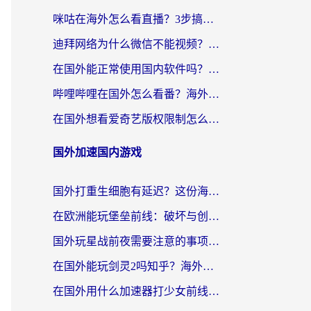
咪咕在海外怎么看直播？3步搞定地域限制，还能畅看腾讯视频与国内热剧
迪拜网络为什么微信不能视频？海外党必看的回国加速全攻略
在国外能正常使用国内软件吗？海外党亲测有效的无缝访问指南
哔哩哔哩在国外怎么看番？海外党追剧看片的终极解决方案
在国外想看爱奇艺版权限制怎么办？海外华人必看的追剧自由指南
国外加速国内游戏
国外打重生细胞有延迟？这份海外畅玩国服游戏加速器终极指南请收好
在欧洲能玩堡垒前线：破坏与创造吗？海外党国服游戏不卡顿的秘密
国外玩星战前夜需要注意的事项：一份来自老玩家的网络生存指南
在国外能玩剑灵2吗知乎？海外党亲测有效的国服游戏加速指南
在国外用什么加速器打少女前线：云图计划不卡？一个老玩家的掏心分享