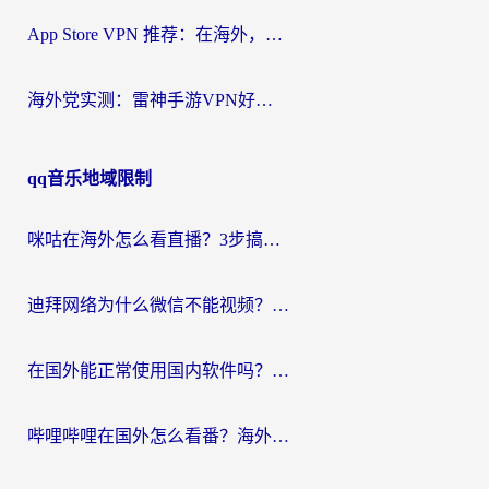
App Store VPN 推荐：在海外，如何找回那扇回家的“任意门”？
海外党实测：雷神手游VPN好用吗？和闪电VPN对比哪个回国效果更好？附小众工具深度测评
qq音乐地域限制
咪咕在海外怎么看直播？3步搞定地域限制，还能畅看腾讯视频与国内热剧
迪拜网络为什么微信不能视频？海外党必看的回国加速全攻略
在国外能正常使用国内软件吗？海外党亲测有效的无缝访问指南
哔哩哔哩在国外怎么看番？海外党追剧看片的终极解决方案