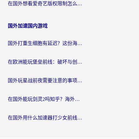
在国外想看爱奇艺版权限制怎么办？海外华人必看的追剧自由指南
国外加速国内游戏
国外打重生细胞有延迟？这份海外畅玩国服游戏加速器终极指南请收好
在欧洲能玩堡垒前线：破坏与创造吗？海外党国服游戏不卡顿的秘密
国外玩星战前夜需要注意的事项：一份来自老玩家的网络生存指南
在国外能玩剑灵2吗知乎？海外党亲测有效的国服游戏加速指南
在国外用什么加速器打少女前线：云图计划不卡？一个老玩家的掏心分享