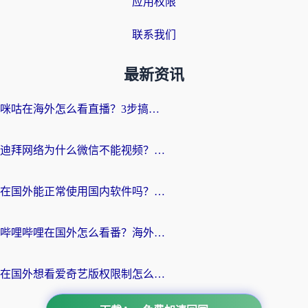
应用权限
联系我们
最新资讯
咪咕在海外怎么看直播？3步搞定地域限制，还能畅看腾讯视频与国内热剧
迪拜网络为什么微信不能视频？海外党必看的回国加速全攻略
在国外能正常使用国内软件吗？海外党亲测有效的无缝访问指南
哔哩哔哩在国外怎么看番？海外党追剧看片的终极解决方案
在国外想看爱奇艺版权限制怎么办？海外华人必看的追剧自由指南