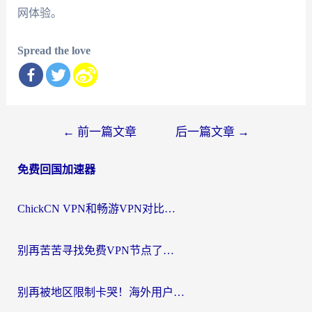
网体验。
Spread the love
文
←
前一篇文章
后一篇文章
→
章
免费回国加速器
导
航
ChickCN VPN和畅游VPN对比哪个回国效果更好？海外党必看的回国加速器选择指南
别再苦苦寻找免费VPN节点了，这才是海外访问国内资源的正确姿势
别再被地区限制卡哭！海外用户vpn中国下载全攻略，无缝刷剧办公社交