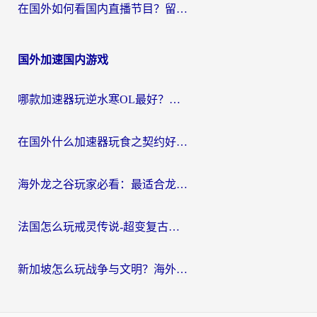
在国外如何看国内直播节目？留学生亲测有效的追剧加速指南
国外加速国内游戏
哪款加速器玩逆水寒OL最好？海外党实测后的终极选择指南
在国外什么加速器玩食之契约好用？海外党亲测有效的国服游戏加速指南
海外龙之谷玩家必看：最适合龙之谷的加速器，解决延迟卡顿还能畅玩幻书启示录和梦幻西游？
法国怎么玩戒灵传说-超变复古传奇？海外玩家国服游戏加速终极指南
新加坡怎么玩战争与文明？海外党国服游戏加速器终极避坑指南