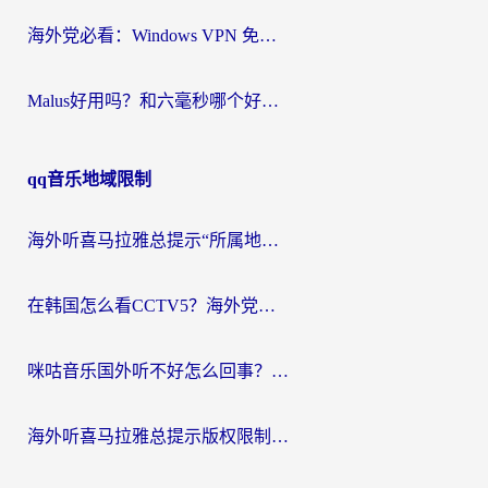
海外党必看：Windows VPN 免费？别踩坑！教你选对好用的国内加速器无缝回国
Malus好用吗？和六毫秒哪个好？海外党选回国加速器的避坑指南
qq音乐地域限制
海外听喜马拉雅总提示“所属地区暂时无版权”？这个限制解除方法亲测有效！
在韩国怎么看CCTV5？海外党体育赛事+中文解说观看终极指南
咪咕音乐国外听不好怎么回事？海外党听歌自由的终极解决方案来了
海外听喜马拉雅总提示版权限制？3步解决+2个音乐平台问题全攻略