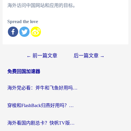
海外访问中国网站和应用的目标。
Spread the love
文
←
前一篇文章
后一篇文章
→
章
免费回国加速器
导
航
海外党必看：斧牛和飞鱼好用吗？3步选对回国加速器，无缝刷剧玩国服
穿梭和FlashBack归燕好用吗？海外党亲测3款热门回国加速器，教你选对不踩坑
海外看国内剧总卡？快帆TV版VPN好用吗？和快滚VPN对比哪个回国效果更好？