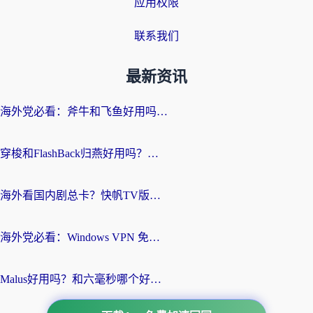
应用权限
联系我们
最新资讯
海外党必看：斧牛和飞鱼好用吗？3步选对回国加速器，无缝刷剧玩国服
穿梭和FlashBack归燕好用吗？海外党亲测3款热门回国加速器，教你选对不踩坑
海外看国内剧总卡？快帆TV版VPN好用吗？和快滚VPN对比哪个回国效果更好？
海外党必看：Windows VPN 免费？别踩坑！教你选对好用的国内加速器无缝回国
Malus好用吗？和六毫秒哪个好？海外党选回国加速器的避坑指南