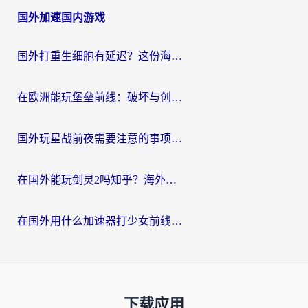
国外加速国内游戏
国外打重生细胞有延迟？这份海外畅玩国服游戏加速器终极指南请收好
在欧洲能玩堡垒前线：破坏与创造吗？海外党国服游戏不卡顿的秘密
国外玩星战前夜需要注意的事项：一份来自老玩家的网络生存指南
在国外能玩剑灵2吗知乎？海外党亲测有效的国服游戏加速指南
在国外用什么加速器打少女前线：云图计划不卡？一个老玩家的掏心分享
下载应用