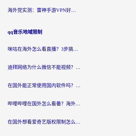
海外党实测：雷神手游VPN好用吗？和闪电VPN对比哪个回国效果更好？附小众工具深度测评
qq音乐地域限制
咪咕在海外怎么看直播？3步搞定地域限制，还能畅看腾讯视频与国内热剧
迪拜网络为什么微信不能视频？海外党必看的回国加速全攻略
在国外能正常使用国内软件吗？海外党亲测有效的无缝访问指南
哔哩哔哩在国外怎么看番？海外党追剧看片的终极解决方案
在国外想看爱奇艺版权限制怎么办？海外华人必看的追剧自由指南