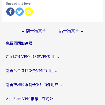
Spread the love
文
←
前一篇文章
后一篇文章
→
章
免费回国加速器
导
航
ChickCN VPN和畅游VPN对比哪个回国效果更好？海外党必看的回国加速器选择指南
别再苦苦寻找免费VPN节点了，这才是海外访问国内资源的正确姿势
别再被地区限制卡哭！海外用户vpn中国下载全攻略，无缝刷剧办公社交
App Store VPN 推荐：在海外，如何找回那扇回家的“任意门”？