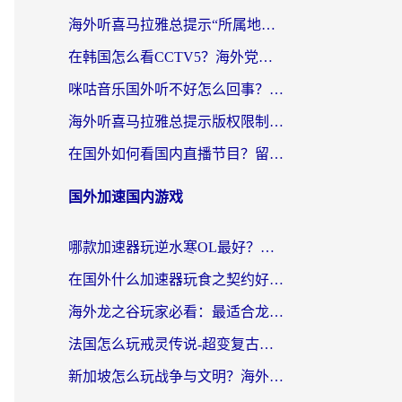
海外听喜马拉雅总提示“所属地区暂时无版权”？这个限制解除方法亲测有效！
在韩国怎么看CCTV5？海外党体育赛事+中文解说观看终极指南
咪咕音乐国外听不好怎么回事？海外党听歌自由的终极解决方案来了
海外听喜马拉雅总提示版权限制？3步解决+2个音乐平台问题全攻略
在国外如何看国内直播节目？留学生亲测有效的追剧加速指南
国外加速国内游戏
哪款加速器玩逆水寒OL最好？海外党实测后的终极选择指南
在国外什么加速器玩食之契约好用？海外党亲测有效的国服游戏加速指南
海外龙之谷玩家必看：最适合龙之谷的加速器，解决延迟卡顿还能畅玩幻书启示录和梦幻西游？
法国怎么玩戒灵传说-超变复古传奇？海外玩家国服游戏加速终极指南
新加坡怎么玩战争与文明？海外党国服游戏加速器终极避坑指南