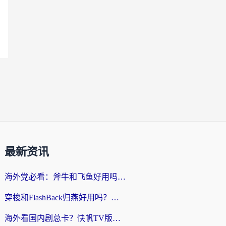
最新资讯
海外党必看：斧牛和飞鱼好用吗？3步选对回国加速器，无缝刷剧玩国服
穿梭和FlashBack归燕好用吗？海外党亲测3款热门回国加速器，教你选对不踩坑
海外看国内剧总卡？快帆TV版VPN好用吗？和快滚VPN对比哪个回国效果更好？