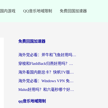
国内游戏
QQ音乐地域限制
免费回国加速器
免费回国加速器
海外党必看：斧牛和飞鱼好用吗？3步选对回国加速器，无缝刷剧玩国服
穿梭和FlashBack归燕好用吗？海外党亲测3款热门回国加速器，教你选对不踩坑
海外看国内剧总卡？快帆TV版VPN好用吗？和快滚VPN对比哪个回国效果更好？
海外党必看：Windows VPN 免费？别踩坑！教你选对好用的国内加速器无缝回国
Malus好用吗？和六毫秒哪个好？海外党选回国加速器的避坑指南
qq音乐地域限制