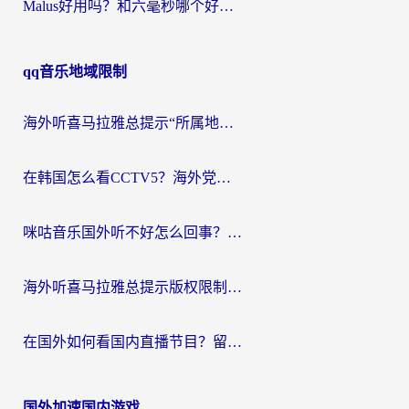
Malus好用吗？和六毫秒哪个好？海外党选回国加速器的避坑指南
qq音乐地域限制
海外听喜马拉雅总提示“所属地区暂时无版权”？这个限制解除方法亲测有效！
在韩国怎么看CCTV5？海外党体育赛事+中文解说观看终极指南
咪咕音乐国外听不好怎么回事？海外党听歌自由的终极解决方案来了
海外听喜马拉雅总提示版权限制？3步解决+2个音乐平台问题全攻略
在国外如何看国内直播节目？留学生亲测有效的追剧加速指南
国外加速国内游戏