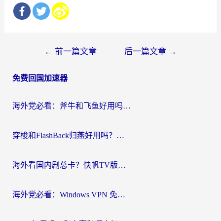
文
←
前一篇文章
后一篇文章
→
章
免费回国加速器
导
航
海外党必看：斧牛和飞鱼好用吗？3步选对回国加速器，无缝刷剧玩国服
穿梭和FlashBack归燕好用吗？海外党亲测3款热门回国加速器，教你选对不踩坑
海外看国内剧总卡？快帆TV版VPN好用吗？和快滚VPN对比哪个回国效果更好？
海外党必看：Windows VPN 免费？别踩坑！教你选对好用的国内加速器无缝回国