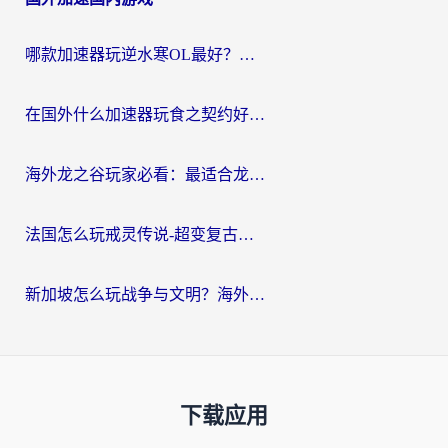
哪款加速器玩逆水寒OL最好？海外党实测后的终极选择指南
在国外什么加速器玩食之契约好用？海外党亲测有效的国服游戏加速指南
海外龙之谷玩家必看：最适合龙之谷的加速器，解决延迟卡顿还能畅玩幻书启示录和梦幻西游？
法国怎么玩戒灵传说-超变复古传奇？海外玩家国服游戏加速终极指南
新加坡怎么玩战争与文明？海外党国服游戏加速器终极避坑指南
下载应用