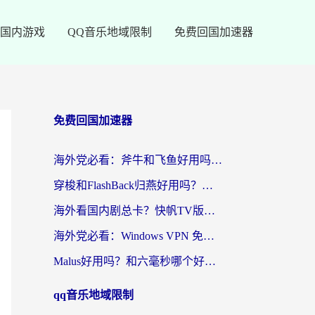
国内游戏
QQ音乐地域限制
免费回国加速器
免费回国加速器
海外党必看：斧牛和飞鱼好用吗？3步选对回国加速器，无缝刷剧玩国服
穿梭和FlashBack归燕好用吗？海外党亲测3款热门回国加速器，教你选对不踩坑
海外看国内剧总卡？快帆TV版VPN好用吗？和快滚VPN对比哪个回国效果更好？
海外党必看：Windows VPN 免费？别踩坑！教你选对好用的国内加速器无缝回国
Malus好用吗？和六毫秒哪个好？海外党选回国加速器的避坑指南
qq音乐地域限制