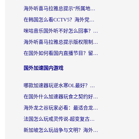
海外听喜马拉雅总提示“所属地区暂时无版权”？这个限制解除方法亲测有效！
在韩国怎么看CCTV5？海外党体育赛事+中文解说观看终极指南
咪咕音乐国外听不好怎么回事？海外党听歌自由的终极解决方案来了
海外听喜马拉雅总提示版权限制？3步解决+2个音乐平台问题全攻略
在国外如何看国内直播节目？留学生亲测有效的追剧加速指南
国外加速国内游戏
哪款加速器玩逆水寒OL最好？海外党实测后的终极选择指南
在国外什么加速器玩食之契约好用？海外党亲测有效的国服游戏加速指南
海外龙之谷玩家必看：最适合龙之谷的加速器，解决延迟卡顿还能畅玩幻书启示录和梦幻西游？
法国怎么玩戒灵传说-超变复古传奇？海外玩家国服游戏加速终极指南
新加坡怎么玩战争与文明？海外党国服游戏加速器终极避坑指南