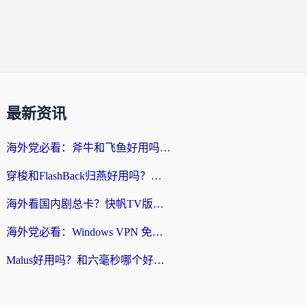
最新资讯
海外党必看：斧牛和飞鱼好用吗？3步选对回国加速器，无缝刷剧玩国服
穿梭和FlashBack归燕好用吗？海外党亲测3款热门回国加速器，教你选对不踩坑
海外看国内剧总卡？快帆TV版VPN好用吗？和快滚VPN对比哪个回国效果更好？
海外党必看：Windows VPN 免费？别踩坑！教你选对好用的国内加速器无缝回国
Malus好用吗？和六毫秒哪个好？海外党选回国加速器的避坑指南