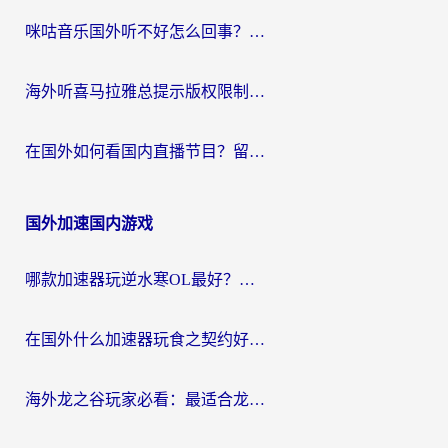
咪咕音乐国外听不好怎么回事？海外党听歌自由的终极解决方案来了
海外听喜马拉雅总提示版权限制？3步解决+2个音乐平台问题全攻略
在国外如何看国内直播节目？留学生亲测有效的追剧加速指南
国外加速国内游戏
哪款加速器玩逆水寒OL最好？海外党实测后的终极选择指南
在国外什么加速器玩食之契约好用？海外党亲测有效的国服游戏加速指南
海外龙之谷玩家必看：最适合龙之谷的加速器，解决延迟卡顿还能畅玩幻书启示录和梦幻西游？