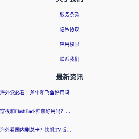
服务条款
隐私协议
应用权限
联系我们
最新资讯
海外党必看：斧牛和飞鱼好用吗？3步选对回国加速器，无缝刷剧玩国服
穿梭和FlashBack归燕好用吗？海外党亲测3款热门回国加速器，教你选对不踩坑
海外看国内剧总卡？快帆TV版VPN好用吗？和快滚VPN对比哪个回国效果更好？