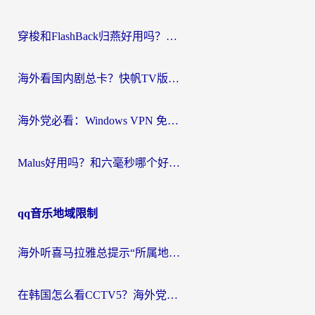
穿梭和FlashBack归燕好用吗？海外党亲测3款热门回国加速器，教你选对不踩坑
海外看国内剧总卡？快帆TV版VPN好用吗？和快滚VPN对比哪个回国效果更好？
海外党必看：Windows VPN 免费？别踩坑！教你选对好用的国内加速器无缝回国
Malus好用吗？和六毫秒哪个好？海外党选回国加速器的避坑指南
qq音乐地域限制
海外听喜马拉雅总提示“所属地区暂时无版权”？这个限制解除方法亲测有效！
在韩国怎么看CCTV5？海外党体育赛事+中文解说观看终极指南