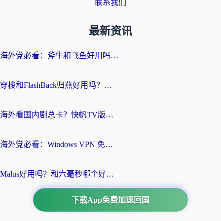
联系我们
最新资讯
海外党必看：斧牛和飞鱼好用吗？3步选对回国加速器，无缝刷剧玩国服
穿梭和FlashBack归燕好用吗？海外党亲测3款热门回国加速器，教你选对不踩坑
海外看国内剧总卡？快帆TV版VPN好用吗？和快滚VPN对比哪个回国效果更好？
海外党必看：Windows VPN 免费？别踩坑！教你选对好用的国内加速器无缝回国
Malus好用吗？和六毫秒哪个好？海外党选回国加速器的避坑指南
下载App免费加速回国