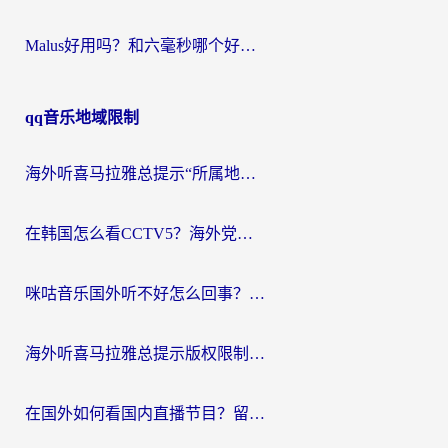
Malus好用吗？和六毫秒哪个好？海外党选回国加速器的避坑指南
qq音乐地域限制
海外听喜马拉雅总提示“所属地区暂时无版权”？这个限制解除方法亲测有效！
在韩国怎么看CCTV5？海外党体育赛事+中文解说观看终极指南
咪咕音乐国外听不好怎么回事？海外党听歌自由的终极解决方案来了
海外听喜马拉雅总提示版权限制？3步解决+2个音乐平台问题全攻略
在国外如何看国内直播节目？留学生亲测有效的追剧加速指南