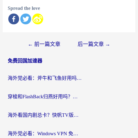
Spread the love
文
←
前一篇文章
后一篇文章
→
章
免费回国加速器
导
航
海外党必看：斧牛和飞鱼好用吗？3步选对回国加速器，无缝刷剧玩国服
穿梭和FlashBack归燕好用吗？海外党亲测3款热门回国加速器，教你选对不踩坑
海外看国内剧总卡？快帆TV版VPN好用吗？和快滚VPN对比哪个回国效果更好？
海外党必看：Windows VPN 免费？别踩坑！教你选对好用的国内加速器无缝回国