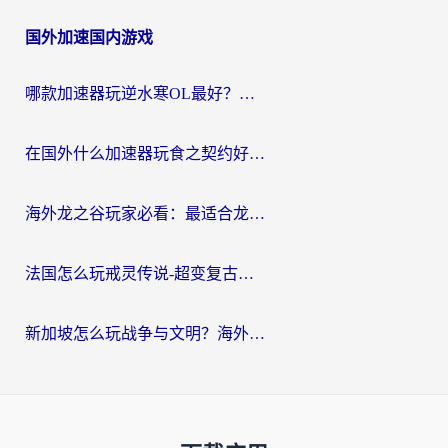
国外加速国内游戏
哪款加速器玩逆水寒OL最好？海外党实测后的终极选择指南
在国外什么加速器玩食之契约好用？海外党亲测有效的国服游戏加速指南
海外龙之谷玩家必看：最适合龙之谷的加速器，解决延迟卡顿还能畅玩幻书启示录和梦幻西游？
法国怎么玩戒灵传说-超变复古传奇？海外玩家国服游戏加速终极指南
新加坡怎么玩战争与文明？海外党国服游戏加速器终极避坑指南