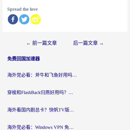
Spread the love
文
←
前一篇文章
后一篇文章
→
章
免费回国加速器
导
航
海外党必看：斧牛和飞鱼好用吗？3步选对回国加速器，无缝刷剧玩国服
穿梭和FlashBack归燕好用吗？海外党亲测3款热门回国加速器，教你选对不踩坑
海外看国内剧总卡？快帆TV版VPN好用吗？和快滚VPN对比哪个回国效果更好？
海外党必看：Windows VPN 免费？别踩坑！教你选对好用的国内加速器无缝回国