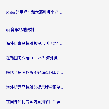
Malus好用吗？和六毫秒哪个好？海外党选回国加速器的避坑指南
qq音乐地域限制
海外听喜马拉雅总提示“所属地区暂时无版权”？这个限制解除方法亲测有效！
在韩国怎么看CCTV5？海外党体育赛事+中文解说观看终极指南
咪咕音乐国外听不好怎么回事？海外党听歌自由的终极解决方案来了
海外听喜马拉雅总提示版权限制？3步解决+2个音乐平台问题全攻略
在国外如何看国内直播节目？留学生亲测有效的追剧加速指南