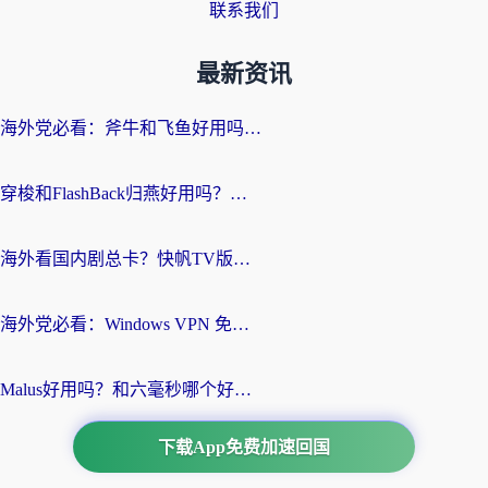
联系我们
最新资讯
海外党必看：斧牛和飞鱼好用吗？3步选对回国加速器，无缝刷剧玩国服
穿梭和FlashBack归燕好用吗？海外党亲测3款热门回国加速器，教你选对不踩坑
海外看国内剧总卡？快帆TV版VPN好用吗？和快滚VPN对比哪个回国效果更好？
海外党必看：Windows VPN 免费？别踩坑！教你选对好用的国内加速器无缝回国
Malus好用吗？和六毫秒哪个好？海外党选回国加速器的避坑指南
下载App免费加速回国