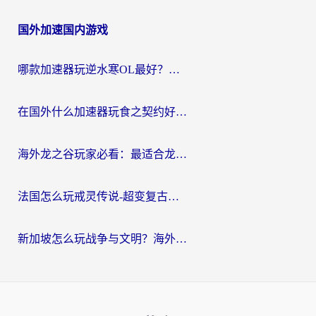
国外加速国内游戏
哪款加速器玩逆水寒OL最好？海外党实测后的终极选择指南
在国外什么加速器玩食之契约好用？海外党亲测有效的国服游戏加速指南
海外龙之谷玩家必看：最适合龙之谷的加速器，解决延迟卡顿还能畅玩幻书启示录和梦幻西游？
法国怎么玩戒灵传说-超变复古传奇？海外玩家国服游戏加速终极指南
新加坡怎么玩战争与文明？海外党国服游戏加速器终极避坑指南