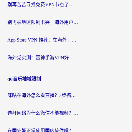
别再苦苦寻找免费VPN节点了，这才是海外访问国内资源的正确姿势
别再被地区限制卡哭！海外用户vpn中国下载全攻略，无缝刷剧办公社交
App Store VPN 推荐：在海外，如何找回那扇回家的“任意门”？
海外党实测：雷神手游VPN好用吗？和闪电VPN对比哪个回国效果更好？附小众工具深度测评
qq音乐地域限制
咪咕在海外怎么看直播？3步搞定地域限制，还能畅看腾讯视频与国内热剧
迪拜网络为什么微信不能视频？海外党必看的回国加速全攻略
在国外能正常使用国内软件吗？海外党亲测有效的无缝访问指南