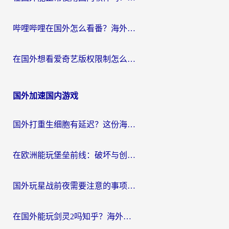
哔哩哔哩在国外怎么看番？海外党追剧看片的终极解决方案
在国外想看爱奇艺版权限制怎么办？海外华人必看的追剧自由指南
国外加速国内游戏
国外打重生细胞有延迟？这份海外畅玩国服游戏加速器终极指南请收好
在欧洲能玩堡垒前线：破坏与创造吗？海外党国服游戏不卡顿的秘密
国外玩星战前夜需要注意的事项：一份来自老玩家的网络生存指南
在国外能玩剑灵2吗知乎？海外党亲测有效的国服游戏加速指南