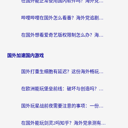
在国外能正常使用国内软件吗？海外党亲测有效的无缝访问指南
哔哩哔哩在国外怎么看番？海外党追剧看片的终极解决方案
在国外想看爱奇艺版权限制怎么办？海外华人必看的追剧自由指南
国外加速国内游戏
国外打重生细胞有延迟？这份海外畅玩国服游戏加速器终极指南请收好
在欧洲能玩堡垒前线：破坏与创造吗？海外党国服游戏不卡顿的秘密
国外玩星战前夜需要注意的事项：一份来自老玩家的网络生存指南
在国外能玩剑灵2吗知乎？海外党亲测有效的国服游戏加速指南