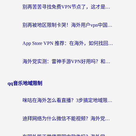
别再苦苦寻找免费VPN节点了，这才是海外访问国内资源的正确姿势
别再被地区限制卡哭！海外用户vpn中国下载全攻略，无缝刷剧办公社交
App Store VPN 推荐：在海外，如何找回那扇回家的“任意门”？
海外党实测：雷神手游VPN好用吗？和闪电VPN对比哪个回国效果更好？附小众工具深度测评
qq音乐地域限制
咪咕在海外怎么看直播？3步搞定地域限制，还能畅看腾讯视频与国内热剧
迪拜网络为什么微信不能视频？海外党必看的回国加速全攻略