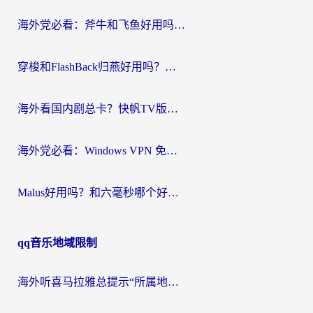
航
海外党必看：斧牛和飞鱼好用吗？3步选对回国加速器，无缝刷剧玩国服
穿梭和FlashBack归燕好用吗？海外党亲测3款热门回国加速器，教你选对不踩坑
海外看国内剧总卡？快帆TV版VPN好用吗？和快滚VPN对比哪个回国效果更好？
海外党必看：Windows VPN 免费？别踩坑！教你选对好用的国内加速器无缝回国
Malus好用吗？和六毫秒哪个好？海外党选回国加速器的避坑指南
qq音乐地域限制
海外听喜马拉雅总提示“所属地区暂时无版权”？这个限制解除方法亲测有效！