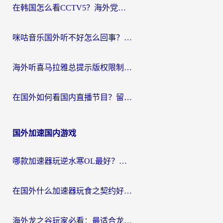
在韩国怎么看CCTV5？海外党体育赛事+中文解说观看终极指南
咪咕音乐国外听不好怎么回事？海外党听歌自由的终极解决方案来了
海外听喜马拉雅总提示版权限制？3步解决+2个音乐平台问题全攻略
在国外如何看国内直播节目？留学生亲测有效的追剧加速指南
国外加速国内游戏
哪款加速器玩逆水寒OL最好？海外党实测后的终极选择指南
在国外什么加速器玩食之契约好用？海外党亲测有效的国服游戏加速指南
海外龙之谷玩家必看：最适合龙之谷的加速器，解决延迟卡顿还能畅玩幻书启示录和梦幻西游？