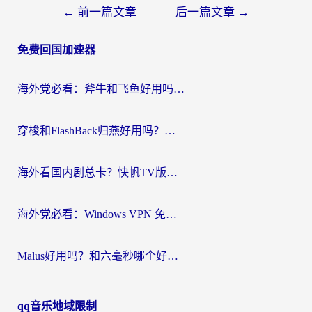
文
←
前一篇文章
后一篇文章
→
章
免费回国加速器
导
航
海外党必看：斧牛和飞鱼好用吗？3步选对回国加速器，无缝刷剧玩国服
穿梭和FlashBack归燕好用吗？海外党亲测3款热门回国加速器，教你选对不踩坑
海外看国内剧总卡？快帆TV版VPN好用吗？和快滚VPN对比哪个回国效果更好？
海外党必看：Windows VPN 免费？别踩坑！教你选对好用的国内加速器无缝回国
Malus好用吗？和六毫秒哪个好？海外党选回国加速器的避坑指南
qq音乐地域限制