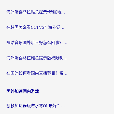
海外听喜马拉雅总提示“所属地区暂时无版权”？这个限制解除方法亲测有效！
在韩国怎么看CCTV5？海外党体育赛事+中文解说观看终极指南
咪咕音乐国外听不好怎么回事？海外党听歌自由的终极解决方案来了
海外听喜马拉雅总提示版权限制？3步解决+2个音乐平台问题全攻略
在国外如何看国内直播节目？留学生亲测有效的追剧加速指南
国外加速国内游戏
哪款加速器玩逆水寒OL最好？海外党实测后的终极选择指南