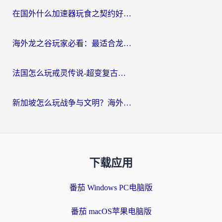
在国外什么加速器玩食之契约好用？海外党亲测有效的国服游戏加速指南
海外龙之谷玩家必看：最适合龙之谷的加速器，解决延迟卡顿还能畅玩幻书启示录和梦幻西游？
法国怎么玩戒灵传说-超变复古传奇？海外玩家国服游戏加速终极指南
新加坡怎么玩战争与文明？海外党国服游戏加速器终极避坑指南
下载应用
番茄 Windows PC电脑版
番茄 macOS苹果电脑版