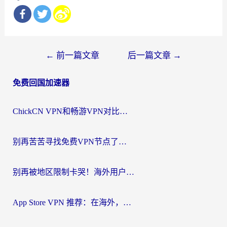
文
←
前一篇文章
后一篇文章
→
章
免费回国加速器
导
航
ChickCN VPN和畅游VPN对比哪个回国效果更好？海外党必看的回国加速器选择指南
别再苦苦寻找免费VPN节点了，这才是海外访问国内资源的正确姿势
别再被地区限制卡哭！海外用户vpn中国下载全攻略，无缝刷剧办公社交
App Store VPN 推荐：在海外，如何找回那扇回家的“任意门”？