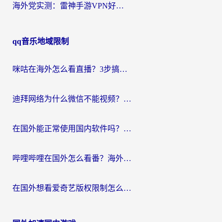
海外党实测：雷神手游VPN好用吗？和闪电VPN对比哪个回国效果更好？附小众工具深度测评
qq音乐地域限制
咪咕在海外怎么看直播？3步搞定地域限制，还能畅看腾讯视频与国内热剧
迪拜网络为什么微信不能视频？海外党必看的回国加速全攻略
在国外能正常使用国内软件吗？海外党亲测有效的无缝访问指南
哔哩哔哩在国外怎么看番？海外党追剧看片的终极解决方案
在国外想看爱奇艺版权限制怎么办？海外华人必看的追剧自由指南