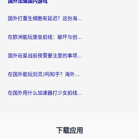
国外加速国内游戏
国外打重生细胞有延迟？这份海外畅玩国服游戏加速器终极指南请收好
在欧洲能玩堡垒前线：破坏与创造吗？海外党国服游戏不卡顿的秘密
国外玩星战前夜需要注意的事项：一份来自老玩家的网络生存指南
在国外能玩剑灵2吗知乎？海外党亲测有效的国服游戏加速指南
在国外用什么加速器打少女前线：云图计划不卡？一个老玩家的掏心分享
下载应用