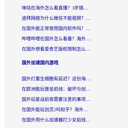
咪咕在海外怎么看直播？3步搞定地域限制，还能畅看腾讯视频与国内热剧
迪拜网络为什么微信不能视频？海外党必看的回国加速全攻略
在国外能正常使用国内软件吗？海外党亲测有效的无缝访问指南
哔哩哔哩在国外怎么看番？海外党追剧看片的终极解决方案
在国外想看爱奇艺版权限制怎么办？海外华人必看的追剧自由指南
国外加速国内游戏
国外打重生细胞有延迟？这份海外畅玩国服游戏加速器终极指南请收好
在欧洲能玩堡垒前线：破坏与创造吗？海外党国服游戏不卡顿的秘密
国外玩星战前夜需要注意的事项：一份来自老玩家的网络生存指南
在国外能玩剑灵2吗知乎？海外党亲测有效的国服游戏加速指南
在国外用什么加速器打少女前线：云图计划不卡？一个老玩家的掏心分享