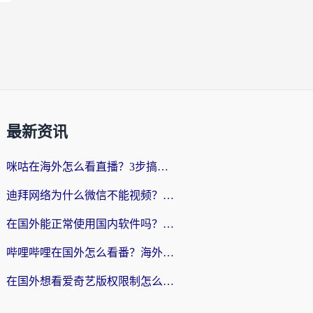
最新资讯
咪咕在海外怎么看直播？3步搞定地域限制，还能畅看腾讯视频与国内热剧
迪拜网络为什么微信不能视频？海外党必看的回国加速全攻略
在国外能正常使用国内软件吗？海外党亲测有效的无缝访问指南
哔哩哔哩在国外怎么看番？海外党追剧看片的终极解决方案
在国外想看爱奇艺版权限制怎么办？海外华人必看的追剧自由指南