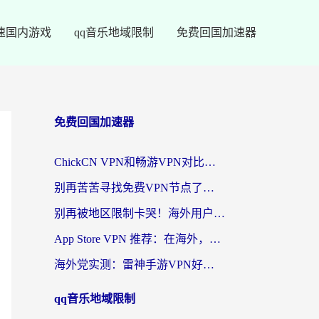
速国内游戏
qq音乐地域限制
免费回国加速器
免费回国加速器
ChickCN VPN和畅游VPN对比哪个回国效果更好？海外党必看的回国加速器选择指南
别再苦苦寻找免费VPN节点了，这才是海外访问国内资源的正确姿势
别再被地区限制卡哭！海外用户vpn中国下载全攻略，无缝刷剧办公社交
App Store VPN 推荐：在海外，如何找回那扇回家的“任意门”？
海外党实测：雷神手游VPN好用吗？和闪电VPN对比哪个回国效果更好？附小众工具深度测评
qq音乐地域限制