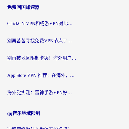
免费回国加速器
导
航
ChickCN VPN和畅游VPN对比哪个回国效果更好？海外党必看的回国加速器选择指南
别再苦苦寻找免费VPN节点了，这才是海外访问国内资源的正确姿势
别再被地区限制卡哭！海外用户vpn中国下载全攻略，无缝刷剧办公社交
App Store VPN 推荐：在海外，如何找回那扇回家的“任意门”？
海外党实测：雷神手游VPN好用吗？和闪电VPN对比哪个回国效果更好？附小众工具深度测评
qq音乐地域限制