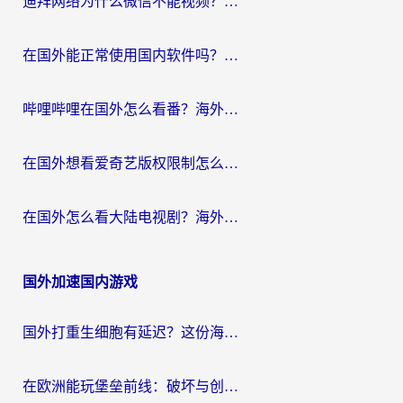
迪拜网络为什么微信不能视频？海外党必看的回国加速全攻略
在国外能正常使用国内软件吗？海外党亲测有效的无缝访问指南
哔哩哔哩在国外怎么看番？海外党追剧看片的终极解决方案
在国外想看爱奇艺版权限制怎么办？海外华人必看的追剧自由指南
在国外怎么看大陆电视剧？海外党亲测有效的解决方案
国外加速国内游戏
国外打重生细胞有延迟？这份海外畅玩国服游戏加速器终极指南请收好
在欧洲能玩堡垒前线：破坏与创造吗？海外党国服游戏不卡顿的秘密