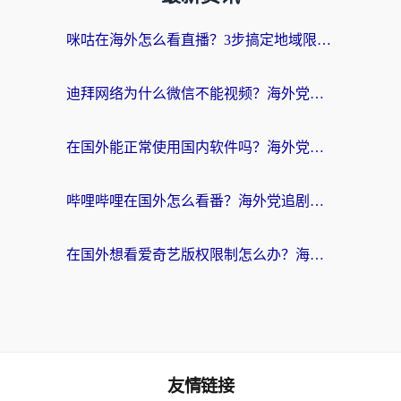
咪咕在海外怎么看直播？3步搞定地域限制，还能畅看腾讯视频与国内热剧
迪拜网络为什么微信不能视频？海外党必看的回国加速全攻略
在国外能正常使用国内软件吗？海外党亲测有效的无缝访问指南
哔哩哔哩在国外怎么看番？海外党追剧看片的终极解决方案
在国外想看爱奇艺版权限制怎么办？海外华人必看的追剧自由指南
友情链接