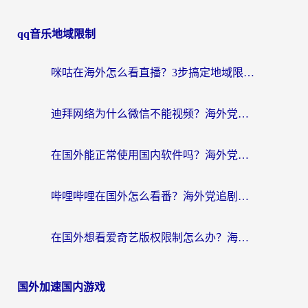
qq音乐地域限制
咪咕在海外怎么看直播？3步搞定地域限制，还能畅看腾讯视频与国内热剧
迪拜网络为什么微信不能视频？海外党必看的回国加速全攻略
在国外能正常使用国内软件吗？海外党亲测有效的无缝访问指南
哔哩哔哩在国外怎么看番？海外党追剧看片的终极解决方案
在国外想看爱奇艺版权限制怎么办？海外华人必看的追剧自由指南
国外加速国内游戏