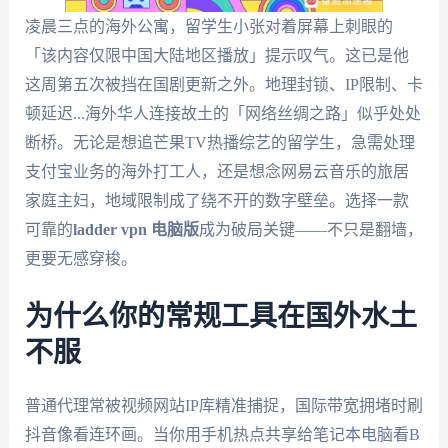
凌晨三点的海外公寓，留学生小张对着屏幕上刺眼的
「该内容仅限中国大陆地区播放」提示叹气。这已是他
这周第五次被挡在国剧更新之外。地理封锁、IP限制、卡
顿延迟...海外华人连接故土的「网络丝绸之路」似乎处处
断桥。无论是想追芒果TV热播综艺的留学生，急需处理
支付宝业务的海外打工人，还是想念网易云音乐的旅居
家庭主妇，地域限制成了绕不开的数字壁垒。选择一款
可靠的
ladder vpn 电脑版
成为破局关键——不只是翻墙，
更要无感穿梭。
为什么你的常规工具在国外水土
不服
普通代理常被视频网站IP库精准捕捉，国际带宽拥堵时刷
抖音像看连环画。当你用手机热点共享给笔记本电脑看B