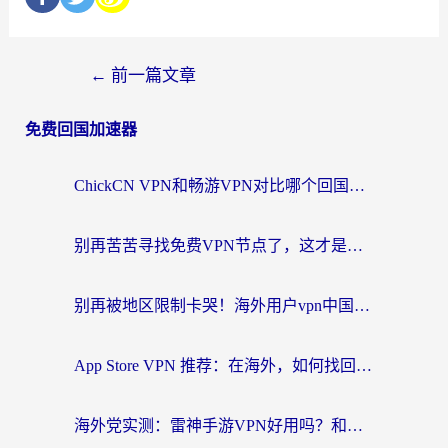
←
前一篇文章
免费回国加速器
ChickCN VPN和畅游VPN对比哪个回国效果更好？海外党必看的回国加速器选择指南
别再苦苦寻找免费VPN节点了，这才是海外访问国内资源的正确姿势
别再被地区限制卡哭！海外用户vpn中国下载全攻略，无缝刷剧办公社交
App Store VPN 推荐：在海外，如何找回那扇回家的“任意门”？
海外党实测：雷神手游VPN好用吗？和闪电VPN对比哪个回国效果更好？附小众工具深度测评