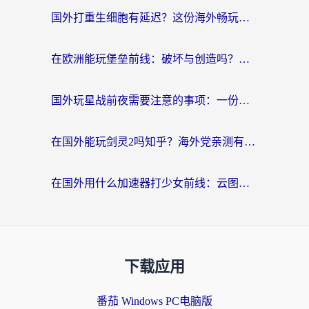
国外打重生细胞有延迟？这份海外畅玩国服游戏加速器终极指南请收好
在欧洲能玩堡垒前线：破坏与创造吗？海外党国服游戏不卡顿的秘密
国外玩星战前夜需要注意的事项：一份来自老玩家的网络生存指南
在国外能玩剑灵2吗知乎？海外党亲测有效的国服游戏加速指南
在国外用什么加速器打少女前线：云图计划不卡？一个老玩家的掏心分享
下载应用
番茄 Windows PC电脑版