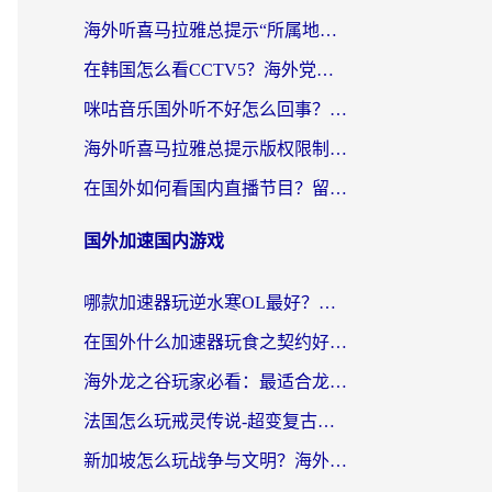
海外听喜马拉雅总提示“所属地区暂时无版权”？这个限制解除方法亲测有效！
在韩国怎么看CCTV5？海外党体育赛事+中文解说观看终极指南
咪咕音乐国外听不好怎么回事？海外党听歌自由的终极解决方案来了
海外听喜马拉雅总提示版权限制？3步解决+2个音乐平台问题全攻略
在国外如何看国内直播节目？留学生亲测有效的追剧加速指南
国外加速国内游戏
哪款加速器玩逆水寒OL最好？海外党实测后的终极选择指南
在国外什么加速器玩食之契约好用？海外党亲测有效的国服游戏加速指南
海外龙之谷玩家必看：最适合龙之谷的加速器，解决延迟卡顿还能畅玩幻书启示录和梦幻西游？
法国怎么玩戒灵传说-超变复古传奇？海外玩家国服游戏加速终极指南
新加坡怎么玩战争与文明？海外党国服游戏加速器终极避坑指南