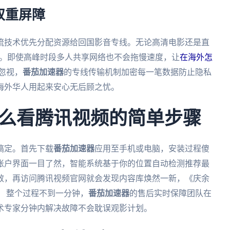
双重屏障
流技术优先分配资源给回国影音专线。无论高清电影还是直
帧。即使高峰时段多人共享网络也不会拖慢速度，让
在海外怎
忽视，
番茄加速器
的专线传输机制加密每一笔数据防止隐私
海外华人用起来安心无后顾之忧。
么看腾讯视频的简单步骤
搞定。首先下载
番茄加速器
应用至手机或电脑，安装过程傻
账户界面一目了然，智能系统基于你的位置自动检测推荐最
效，再访问腾讯视频官网就会发现内容库焕然一新，《庆余
。 整个过程不到一分钟，
番茄加速器
的售后实时保障团队在
术专家分钟内解决故障不会耽误观影计划。