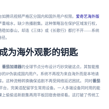
台如腾讯视频严格区分国内和国外用户权限。
爱奇艺海外版
严重缩水，缺少热播剧集。这种策略旨在保护区域发行权，
络稳如泰山，却连《三体》或《长歌行》都打不开——系统
路径。
成为海外观影的钥匙
。
番茄加速器
的全球节点分布设计巧妙突破这点，其智能推
的IP伪装成国内用户。系统不再视为来自海外而是本地请
库。这种流畅转换确保追剧不再受网络延迟困扰。 同时
番茄
、mac等多平台，完美适配留学生常用设备。一人多端设备同时用的能
课上偷偷追新剧集再用平板回宿舍继续看。这打破了传统工