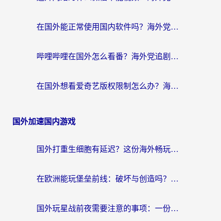
在国外能正常使用国内软件吗？海外党亲测有效的无缝访问指南
哔哩哔哩在国外怎么看番？海外党追剧看片的终极解决方案
在国外想看爱奇艺版权限制怎么办？海外华人必看的追剧自由指南
国外加速国内游戏
国外打重生细胞有延迟？这份海外畅玩国服游戏加速器终极指南请收好
在欧洲能玩堡垒前线：破坏与创造吗？海外党国服游戏不卡顿的秘密
国外玩星战前夜需要注意的事项：一份来自老玩家的网络生存指南