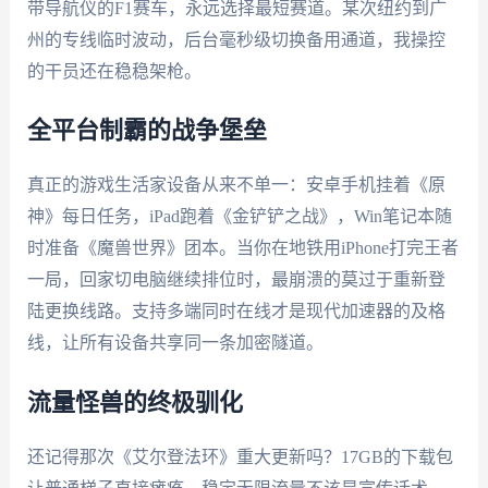
带导航仪的F1赛车，永远选择最短赛道。某次纽约到广
州的专线临时波动，后台毫秒级切换备用通道，我操控
的干员还在稳稳架枪。
全平台制霸的战争堡垒
真正的游戏生活家设备从来不单一：安卓手机挂着《原
神》每日任务，iPad跑着《金铲铲之战》，Win笔记本随
时准备《魔兽世界》团本。当你在地铁用iPhone打完王者
一局，回家切电脑继续排位时，最崩溃的莫过于重新登
陆更换线路。支持多端同时在线才是现代加速器的及格
线，让所有设备共享同一条加密隧道。
流量怪兽的终极驯化
还记得那次《艾尔登法环》重大更新吗？17GB的下载包