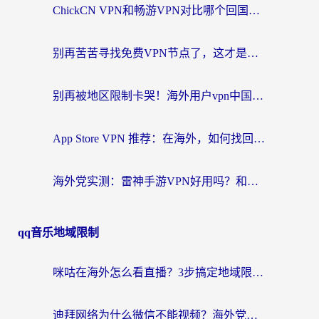
ChickCN VPN和畅游VPN对比哪个回国效果更好？海外党必看的回国加速器选择指南
别再苦苦寻找免费VPN节点了，这才是海外访问国内资源的正确姿势
别再被地区限制卡哭！海外用户vpn中国下载全攻略，无缝刷剧办公社交
App Store VPN 推荐：在海外，如何找回那扇回家的“任意门”？
海外党实测：雷神手游VPN好用吗？和闪电VPN对比哪个回国效果更好？附小众工具深度测评
qq音乐地域限制
咪咕在海外怎么看直播？3步搞定地域限制，还能畅看腾讯视频与国内热剧
迪拜网络为什么微信不能视频？海外党必看的回国加速全攻略