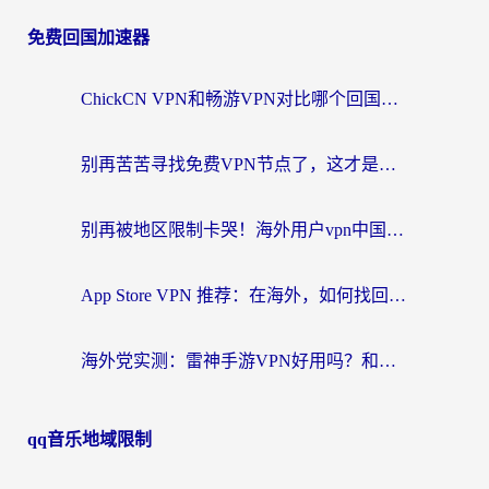
免费回国加速器
ChickCN VPN和畅游VPN对比哪个回国效果更好？海外党必看的回国加速器选择指南
别再苦苦寻找免费VPN节点了，这才是海外访问国内资源的正确姿势
别再被地区限制卡哭！海外用户vpn中国下载全攻略，无缝刷剧办公社交
App Store VPN 推荐：在海外，如何找回那扇回家的“任意门”？
海外党实测：雷神手游VPN好用吗？和闪电VPN对比哪个回国效果更好？附小众工具深度测评
qq音乐地域限制