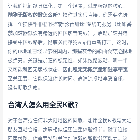
让我们把问题具体化。第一个场景，就是标题的核心：
酷狗无版权的歌怎么听
？操作其实很直接。你需要先选
择一个提供“回国加速”或“影音加速”专线的服务（比如
番
茄加速器
就设有精选的回国影音专线）。启动加速并连
接到中国线路后，彻底关闭酷狗App再重新打开。这时，
你的IP地址已经显示在国内，那些灰色的歌曲会奇迹般地
被点亮。关键是加速的稳定性，如果线路波动，听一半
又可能跳回无版权状态，因此
稳定无限流量和独享带宽
至关重要，它能保证你长时间、高清流畅地享受音乐，
没有断联焦虑。
台湾人怎么用全民K歌？
对于台湾或任何非大陆地区的同胞，想用全民K歌与大陆
朋友互动合唱，步骤相似但更注重体验细节。除了连接
回国线路，你需要特别关注加速器的
智能分流
能力。这