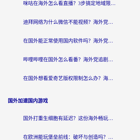
咪咕在海外怎么看直播？3步搞定地域限制，还能畅看腾讯视频与国内热剧
迪拜网络为什么微信不能视频？海外党必看的回国加速全攻略
在国外能正常使用国内软件吗？海外党亲测有效的无缝访问指南
哔哩哔哩在国外怎么看番？海外党追剧看片的终极解决方案
在国外想看爱奇艺版权限制怎么办？海外华人必看的追剧自由指南
国外加速国内游戏
国外打重生细胞有延迟？这份海外畅玩国服游戏加速器终极指南请收好
在欧洲能玩堡垒前线：破坏与创造吗？海外党国服游戏不卡顿的秘密