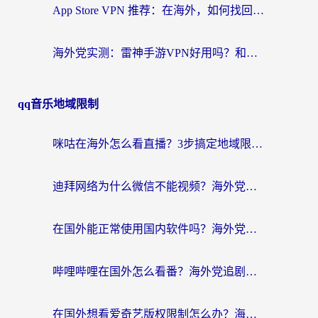
App Store VPN 推荐：在海外，如何找回那扇回家的“任意门”？
海外党实测：雷神手游VPN好用吗？和闪电VPN对比哪个回国效果更好？附小众工具深度测评
qq音乐地域限制
咪咕在海外怎么看直播？3步搞定地域限制，还能畅看腾讯视频与国内热剧
迪拜网络为什么微信不能视频？海外党必看的回国加速全攻略
在国外能正常使用国内软件吗？海外党亲测有效的无缝访问指南
哔哩哔哩在国外怎么看番？海外党追剧看片的终极解决方案
在国外想看爱奇艺版权限制怎么办？海外华人必看的追剧自由指南