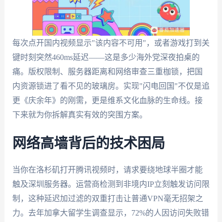
每次点开国内视频显示"该内容不可用"，或者游戏打到关
键时刻突然460ms延迟——这是多少海外党深夜拍桌的
痛。版权限制、服务器距离和网络审查三重枷锁，把国
内资源锁进了看不见的玻璃房。实现"闪电回国"不仅是追
更《庆余年》的刚需，更是维系文化血脉的生命线。接
下来就为你拆解真实有效的突围方案。
网络高墙背后的技术困局
当你在洛杉矶打开腾讯视频时，请求要绕地球半圈才能
触及深圳服务器。运营商检测到非境内IP立刻触发访问限
制，这种延迟加过滤的双重打击让普通VPN毫无招架之
力。去年加拿大留学生调查显示，72%的人因访问失败错