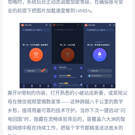
攻略时，系统后台正动态调整加密等级，在确保账号安
全的前提下把图片加载速度推到14MB/s。
撕开IP限制的伪装，打开熟悉的小破站追新番，或是陪父
母在微信视频里细数家常——这种跨越八千公里的数字
乡愁，值得用最可靠的技术守护。当你下次一键启动"闪
电回国"时，隐藏在流畅体验背后的，是覆盖六大洲的智
能网络中枢在持续工作，把每个字节都精准送达故乡的