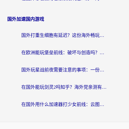
国外加速国内游戏
国外打重生细胞有延迟？这份海外畅玩国服游戏加速器终极指南请收好
在欧洲能玩堡垒前线：破坏与创造吗？海外党国服游戏不卡顿的秘密
国外玩星战前夜需要注意的事项：一份来自老玩家的网络生存指南
在国外能玩剑灵2吗知乎？海外党亲测有效的国服游戏加速指南
在国外用什么加速器打少女前线：云图计划不卡？一个老玩家的掏心分享