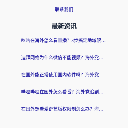
联系我们
最新资讯
咪咕在海外怎么看直播？3步搞定地域限制，还能畅看腾讯视频与国内热剧
迪拜网络为什么微信不能视频？海外党必看的回国加速全攻略
在国外能正常使用国内软件吗？海外党亲测有效的无缝访问指南
哔哩哔哩在国外怎么看番？海外党追剧看片的终极解决方案
在国外想看爱奇艺版权限制怎么办？海外华人必看的追剧自由指南