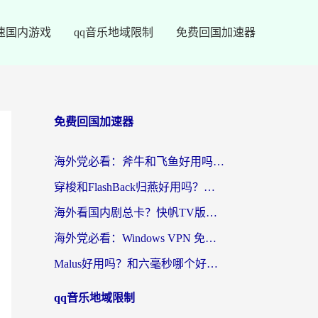
速国内游戏
qq音乐地域限制
免费回国加速器
免费回国加速器
海外党必看：斧牛和飞鱼好用吗？3步选对回国加速器，无缝刷剧玩国服
穿梭和FlashBack归燕好用吗？海外党亲测3款热门回国加速器，教你选对不踩坑
海外看国内剧总卡？快帆TV版VPN好用吗？和快滚VPN对比哪个回国效果更好？
海外党必看：Windows VPN 免费？别踩坑！教你选对好用的国内加速器无缝回国
Malus好用吗？和六毫秒哪个好？海外党选回国加速器的避坑指南
qq音乐地域限制