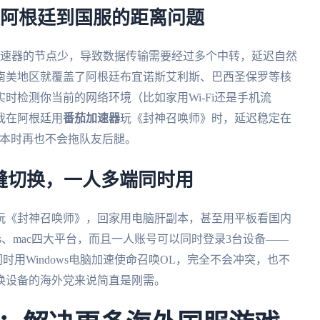
解决阿根廷到国服的距离问题
加速器的节点少，导致数据传输需要经过多个中转，延迟自然
仅南美地区就覆盖了阿根廷布宜诺斯艾利斯、巴西圣保罗等核
时检测你当前的网络环境（比如家用Wi-Fi还是手机流
我在阿根廷用
番茄加速器
玩《封神召唤师》时，延迟稳定在
队副本时再也不会拖队友后腿。
无缝切换，一人多端同时用
玩《封神召唤师》，回家用电脑肝副本，甚至用平板看国内
indows、mac四大平台，而且一人账号可以同时登录3台设备——
同时用Windows电脑加速使命召唤OL，完全不会冲突，也不
换设备的海外党来说简直是刚需。