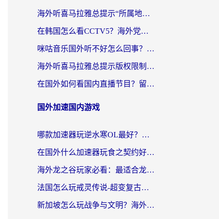
海外听喜马拉雅总提示“所属地区暂时无版权”？这个限制解除方法亲测有效！
在韩国怎么看CCTV5？海外党体育赛事+中文解说观看终极指南
咪咕音乐国外听不好怎么回事？海外党听歌自由的终极解决方案来了
海外听喜马拉雅总提示版权限制？3步解决+2个音乐平台问题全攻略
在国外如何看国内直播节目？留学生亲测有效的追剧加速指南
国外加速国内游戏
哪款加速器玩逆水寒OL最好？海外党实测后的终极选择指南
在国外什么加速器玩食之契约好用？海外党亲测有效的国服游戏加速指南
海外龙之谷玩家必看：最适合龙之谷的加速器，解决延迟卡顿还能畅玩幻书启示录和梦幻西游？
法国怎么玩戒灵传说-超变复古传奇？海外玩家国服游戏加速终极指南
新加坡怎么玩战争与文明？海外党国服游戏加速器终极避坑指南