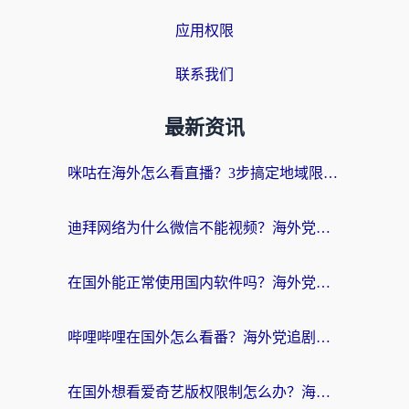
应用权限
联系我们
最新资讯
咪咕在海外怎么看直播？3步搞定地域限制，还能畅看腾讯视频与国内热剧
迪拜网络为什么微信不能视频？海外党必看的回国加速全攻略
在国外能正常使用国内软件吗？海外党亲测有效的无缝访问指南
哔哩哔哩在国外怎么看番？海外党追剧看片的终极解决方案
在国外想看爱奇艺版权限制怎么办？海外华人必看的追剧自由指南