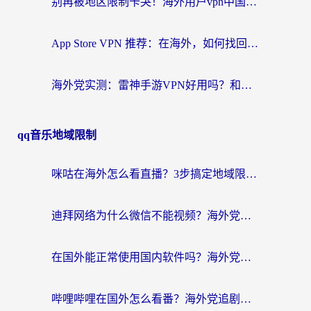
别再被地区限制卡哭！海外用户vpn中国下载全攻略，无缝刷剧办公社交
App Store VPN 推荐：在海外，如何找回那扇回家的“任意门”？
海外党实测：雷神手游VPN好用吗？和闪电VPN对比哪个回国效果更好？附小众工具深度测评
qq音乐地域限制
咪咕在海外怎么看直播？3步搞定地域限制，还能畅看腾讯视频与国内热剧
迪拜网络为什么微信不能视频？海外党必看的回国加速全攻略
在国外能正常使用国内软件吗？海外党亲测有效的无缝访问指南
哔哩哔哩在国外怎么看番？海外党追剧看片的终极解决方案