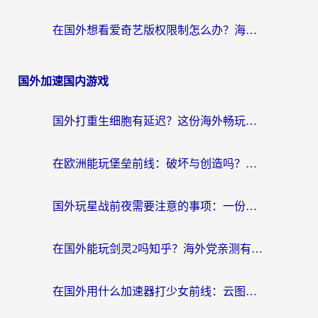
在国外想看爱奇艺版权限制怎么办？海外华人必看的追剧自由指南
国外加速国内游戏
国外打重生细胞有延迟？这份海外畅玩国服游戏加速器终极指南请收好
在欧洲能玩堡垒前线：破坏与创造吗？海外党国服游戏不卡顿的秘密
国外玩星战前夜需要注意的事项：一份来自老玩家的网络生存指南
在国外能玩剑灵2吗知乎？海外党亲测有效的国服游戏加速指南
在国外用什么加速器打少女前线：云图计划不卡？一个老玩家的掏心分享