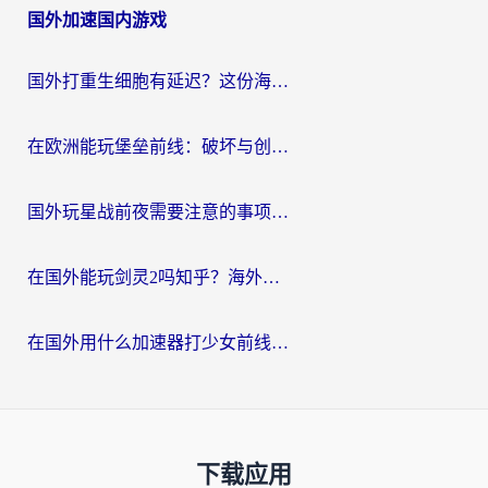
国外加速国内游戏
国外打重生细胞有延迟？这份海外畅玩国服游戏加速器终极指南请收好
在欧洲能玩堡垒前线：破坏与创造吗？海外党国服游戏不卡顿的秘密
国外玩星战前夜需要注意的事项：一份来自老玩家的网络生存指南
在国外能玩剑灵2吗知乎？海外党亲测有效的国服游戏加速指南
在国外用什么加速器打少女前线：云图计划不卡？一个老玩家的掏心分享
下载应用