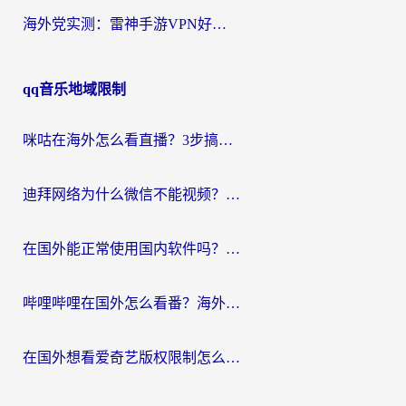
海外党实测：雷神手游VPN好用吗？和闪电VPN对比哪个回国效果更好？附小众工具深度测评
qq音乐地域限制
咪咕在海外怎么看直播？3步搞定地域限制，还能畅看腾讯视频与国内热剧
迪拜网络为什么微信不能视频？海外党必看的回国加速全攻略
在国外能正常使用国内软件吗？海外党亲测有效的无缝访问指南
哔哩哔哩在国外怎么看番？海外党追剧看片的终极解决方案
在国外想看爱奇艺版权限制怎么办？海外华人必看的追剧自由指南