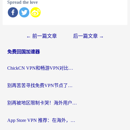
Spread the love
文
←
前一篇文章
后一篇文章
→
章
免费回国加速器
导
航
ChickCN VPN和畅游VPN对比哪个回国效果更好？海外党必看的回国加速器选择指南
别再苦苦寻找免费VPN节点了，这才是海外访问国内资源的正确姿势
别再被地区限制卡哭！海外用户vpn中国下载全攻略，无缝刷剧办公社交
App Store VPN 推荐：在海外，如何找回那扇回家的“任意门”？