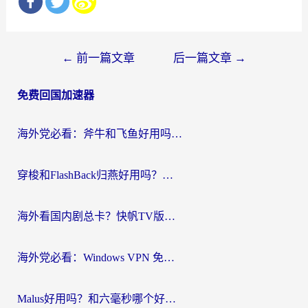
文
←
前一篇文章
后一篇文章
→
章
免费回国加速器
导
航
海外党必看：斧牛和飞鱼好用吗？3步选对回国加速器，无缝刷剧玩国服
穿梭和FlashBack归燕好用吗？海外党亲测3款热门回国加速器，教你选对不踩坑
海外看国内剧总卡？快帆TV版VPN好用吗？和快滚VPN对比哪个回国效果更好？
海外党必看：Windows VPN 免费？别踩坑！教你选对好用的国内加速器无缝回国
Malus好用吗？和六毫秒哪个好？海外党选回国加速器的避坑指南