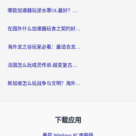
哪款加速器玩逆水寒OL最好？海外党实测后的终极选择指南
在国外什么加速器玩食之契约好用？海外党亲测有效的国服游戏加速指南
海外龙之谷玩家必看：最适合龙之谷的加速器，解决延迟卡顿还能畅玩幻书启示录和梦幻西游？
法国怎么玩戒灵传说-超变复古传奇？海外玩家国服游戏加速终极指南
新加坡怎么玩战争与文明？海外党国服游戏加速器终极避坑指南
下载应用
番茄 Windows PC电脑版