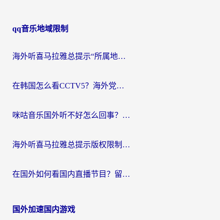
qq音乐地域限制
海外听喜马拉雅总提示“所属地区暂时无版权”？这个限制解除方法亲测有效！
在韩国怎么看CCTV5？海外党体育赛事+中文解说观看终极指南
咪咕音乐国外听不好怎么回事？海外党听歌自由的终极解决方案来了
海外听喜马拉雅总提示版权限制？3步解决+2个音乐平台问题全攻略
在国外如何看国内直播节目？留学生亲测有效的追剧加速指南
国外加速国内游戏