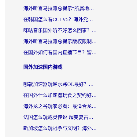
海外听喜马拉雅总提示“所属地区暂时无版权”？这个限制解除方法亲测有效！
在韩国怎么看CCTV5？海外党体育赛事+中文解说观看终极指南
咪咕音乐国外听不好怎么回事？海外党听歌自由的终极解决方案来了
海外听喜马拉雅总提示版权限制？3步解决+2个音乐平台问题全攻略
在国外如何看国内直播节目？留学生亲测有效的追剧加速指南
国外加速国内游戏
哪款加速器玩逆水寒OL最好？海外党实测后的终极选择指南
在国外什么加速器玩食之契约好用？海外党亲测有效的国服游戏加速指南
海外龙之谷玩家必看：最适合龙之谷的加速器，解决延迟卡顿还能畅玩幻书启示录和梦幻西游？
法国怎么玩戒灵传说-超变复古传奇？海外玩家国服游戏加速终极指南
新加坡怎么玩战争与文明？海外党国服游戏加速器终极避坑指南