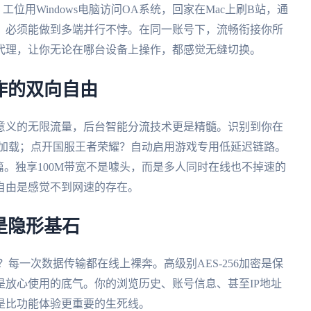
工位用Windows电脑访问OA系统，回家在Mac上刷B站，通
，必须能做到多端并行不悖。在同一账号下，流畅衔接你所
代理，让你无论在哪台设备上操作，都感觉无缝切换。
工作的双向自由
意义的无限流量，后台智能分流技术更是精髓。识别到你在
畅加载；点开国服王者荣耀？自动启用游戏专用低延迟链路。
篇。独享100M带宽不是噱头，而是多人同时在线也不掉速的
自由是感觉不到网速的存在。
是隐形基石
？每一次数据传输都在线上裸奔。高级别AES-256加密是保
放心使用的底气。你的浏览历史、账号信息、甚至IP地址
是比功能体验更重要的生死线。