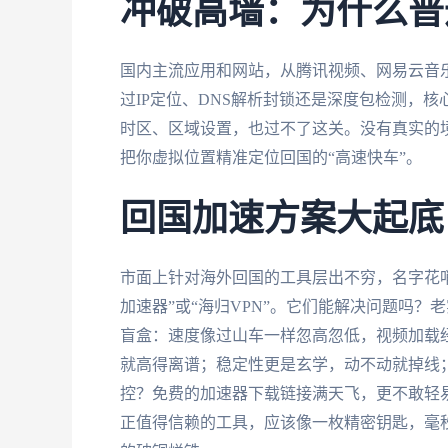
冲破高墙：为什么普
国内主流应用和网站，从腾讯视频、网易云音乐
过IP定位、DNS解析封锁还是深度包检测，
时区、区域设置，也过不了这关。没有真实的境
把你虚拟位置精准定位回国的“高速快车”。
回国加速方案大起底
市面上针对海外回国的工具层出不穷，名字花
加速器”或“海归VPN”。它们能解决问题吗
盲盒：速度像过山车一样忽高忽低，视频加载经
就高得离谱；稳定性更是玄学，动不动就掉线
控？免费的加速器下载链接满天飞，更不敢轻
正值得信赖的工具，应该像一枚精密钥匙，毫