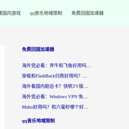
速国内游戏
qq音乐地域限制
免费回国加速器
免费回国加速器
海外党必看：斧牛和飞鱼好用吗？3步选对回国加速器，无缝刷剧玩国服
穿梭和FlashBack归燕好用吗？海外党亲测3款热门回国加速器，教你选对不踩坑
海外看国内剧总卡？快帆TV版VPN好用吗？和快滚VPN对比哪个回国效果更好？
海外党必看：Windows VPN 免费？别踩坑！教你选对好用的国内加速器无缝回国
Malus好用吗？和六毫秒哪个好？海外党选回国加速器的避坑指南
qq音乐地域限制